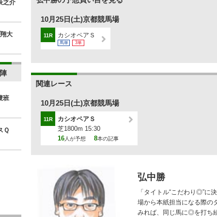
辰之介
10月25日(土)京都競馬場
翔大
カシオペアＳ
11R
馬単
3単
陣
関連レース
捜班
10月25日(土)京都競馬場
カシオペアＳ
11R
芝1800m 15:30
スＱ
16
8
人が予想
本の記事
弘中勝
「タイトル“こだわり◎”に
場から本紙担当になる際のタ
みれば、同じ馬に◎を打ち