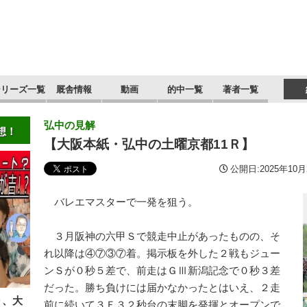
シリーズ一覧
厩舎情報
動画
的中一覧
著者一覧
弘中の見解
想！
【大阪本紙・弘中の土曜京都11Ｒ】
公開日:2025年10月2
バレエマスターで一発を狙う。
３月阪神の六甲Ｓで競走中止があったものの、そ
れ以降は④⑦③⑦着。掲示板を外した２戦もジュー
ンＳが０秒５差で、前走はＧⅢ新潟記念で０秒３差
だった。勝ち負けには届かなかったとはいえ、２走
Ｄ、大
前に続いて３Ｆ３２秒台の末脚を発揮とオープンで