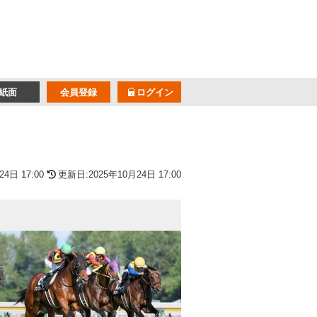
紙面
会員登録
ログイン
4日 17:00
更新日:2025年10月24日 17:00