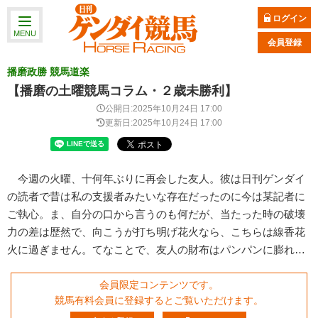
ログイン
MENU
会員登録
播磨政勝 競馬道楽
【播磨の土曜競馬コラム・２歳未勝利】
公開日:2025年10月24日 17:00
更新日:2025年10月24日 17:00
今週の火曜、十何年ぶりに再会した友人。彼は日刊ゲンダイ
の読者で昔は私の支援者みたいな存在だったのに今は某記者に
ご執心。ま、自分の口から言うのも何だが、当たった時の破壊
力の差は歴然で、向こうが打ち明げ花火なら、こちらは線香花
火に過ぎません。てなことで、友人の財布はパンパンに膨れ…
会員限定コンテンツです。
競馬有料会員に登録するとご覧いただけます。