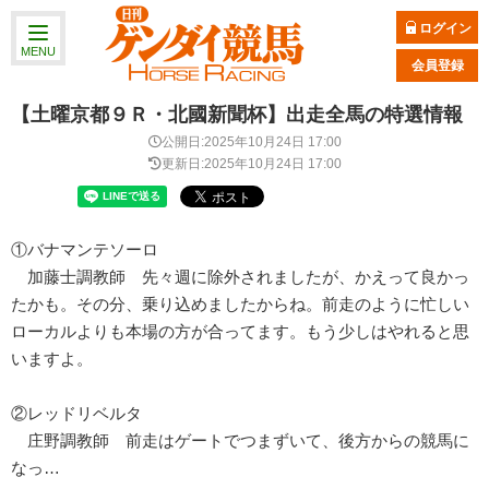
ログイン
MENU
会員登録
【土曜京都９Ｒ・北國新聞杯】出走全馬の特選情報
公開日:2025年10月24日 17:00
更新日:2025年10月24日 17:00
①バナマンテソーロ
加藤士調教師 先々週に除外されましたが、かえって良かっ
たかも。その分、乗り込めましたからね。前走のように忙しい
ローカルよりも本場の方が合ってます。もう少しはやれると思
いますよ。
②レッドリベルタ
庄野調教師 前走はゲートでつまずいて、後方からの競馬に
なっ…