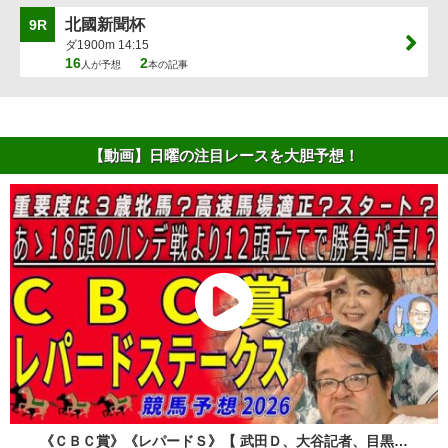
北國新聞杯
9R
ダ1900m 14:15
16
2
人が予想
本の記事
【動画】日曜の注目レースを大胆予想！
《ＣＢＣ賞》《レパードＳ》【 武田Ｄ、大谷記者、目黒…