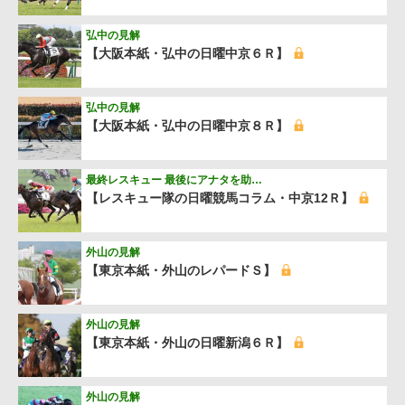
弘中の見解
【大阪本紙・弘中の日曜中京６Ｒ】
弘中の見解
【大阪本紙・弘中の日曜中京８Ｒ】
最終レスキュー 最後にアナタを助…
【レスキュー隊の日曜競馬コラム・中京12Ｒ】
外山の見解
【東京本紙・外山のレパードＳ】
外山の見解
【東京本紙・外山の日曜新潟６Ｒ】
外山の見解