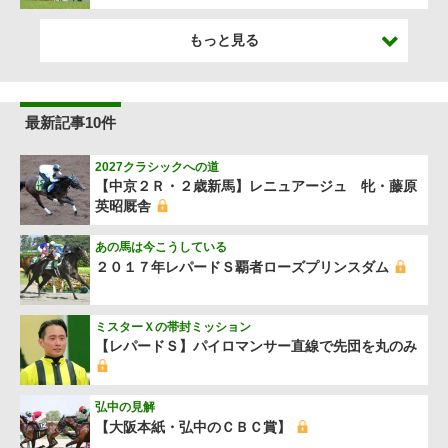
もっと見る
最新記事10件
2027クラシックへの道
【中京２Ｒ・２歳新馬】レニュアージュ 牝・藤原
英昭厩舎
あの馬は今こうしている
２０１７年レパードＳ覇者ローズプリンスダム
ミスターＸの帯封ミッション
【レパードＳ】パイロマンサー直線で先団を丸のみ
弘中の見解
【大阪本紙・弘中のＣＢＣ賞】