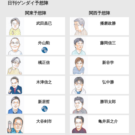
日刊ゲンダイ予想陣
関東予想陣
関西予想陣
武田昌已
播磨政勝
外山勲
藤岡信三
橘正信
新谷学
木津信之
弘中勝
新居哲
勝羽太郎
大谷剣市
亀井辰之介