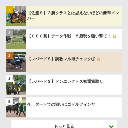
1
【佐渡Ｓ】３勝クラスとは思えないほどの豪華メン
バー
2
【ＣＢＣ賞】データ作戦 ５歳勢を狙い撃て！
3
【レパードＳ】調教マル得チェック①
4
【レパードＳ】ドンエレクトス初重賞取り
5
今、ダートでの狙いはゴドルフィンだ
もっと見る