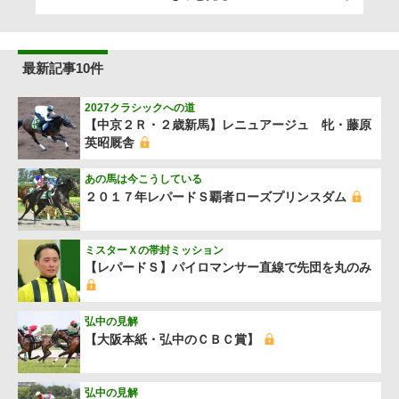
最新記事10件
2027クラシックへの道
【中京２Ｒ・２歳新馬】レニュアージュ 牝・藤原
英昭厩舎
あの馬は今こうしている
２０１７年レパードＳ覇者ローズプリンスダム
ミスターＸの帯封ミッション
【レパードＳ】パイロマンサー直線で先団を丸のみ
弘中の見解
【大阪本紙・弘中のＣＢＣ賞】
弘中の見解