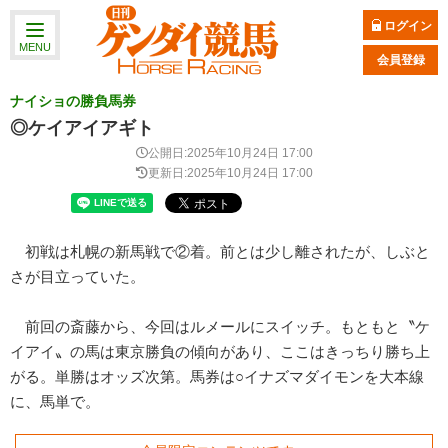
ログイン
MENU
会員登録
ナイショの勝負馬券
◎ケイアイアギト
公開日:2025年10月24日 17:00
更新日:2025年10月24日 17:00
初戦は札幌の新馬戦で②着。前とは少し離されたが、しぶと
さが目立っていた。
前回の斎藤から、今回はルメールにスイッチ。もともと〝ケ
イアイ〟の馬は東京勝負の傾向があり、ここはきっちり勝ち上
がる。単勝はオッズ次第。馬券は○イナズマダイモンを大本線
に、馬単で。