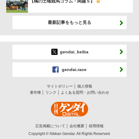
【橘の土曜競馬コラム・関越Ｓ】
最新記事をもっと見る
gendai_keiba
gendai.race
サイトポリシー
個人情報
著作権
リンク
よくある質問・お問い合わせ
広告掲載について
会社概要
採用情報
Copyright © Nikkan Gendai. All Rights Reserved.