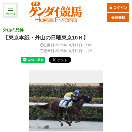
ログイン
MENU
会員登録
外山の見解
【東京本紙・外山の日曜東京10Ｒ】
公開日:2025年10月11日 17:00
更新日:2025年10月12日 11:23