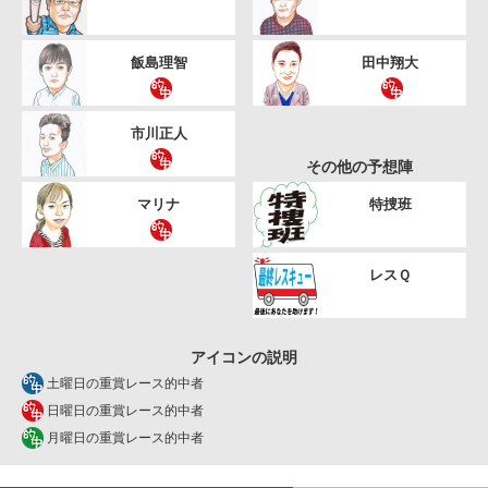
飯島理智
田中翔大
市川正人
その他の予想陣
マリナ
特捜班
レスＱ
アイコンの説明
土曜日の重賞レース的中者
日曜日の重賞レース的中者
月曜日の重賞レース的中者