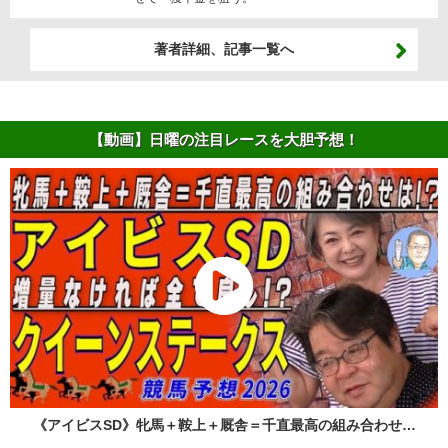
著者詳細、記事一覧へ
【動画】日曜の注目レースを大胆予想！
《アイビスSD》牝馬＋鞍上＋厩舎＝千直最高の組み合わせ…