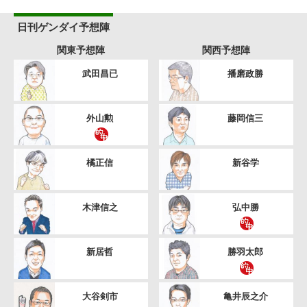
日刊ゲンダイ予想陣
関東予想陣
関西予想陣
武田昌已
播磨政勝
外山勲
藤岡信三
橘正信
新谷学
木津信之
弘中勝
新居哲
勝羽太郎
大谷剣市
亀井辰之介