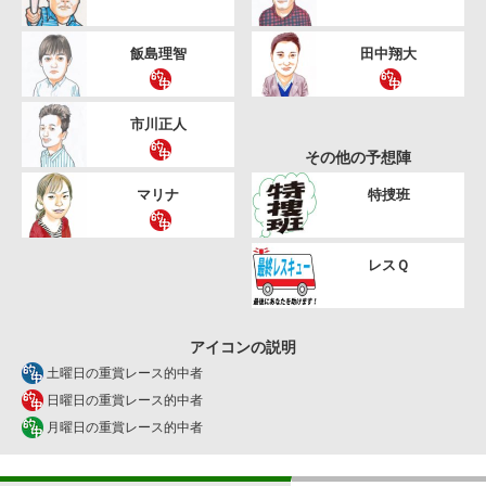
飯島理智
田中翔大
市川正人
その他の予想陣
マリナ
特捜班
レスＱ
アイコンの説明
土曜日の重賞レース的中者
日曜日の重賞レース的中者
月曜日の重賞レース的中者