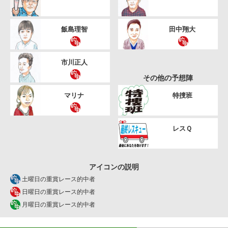
飯島理智
田中翔大
市川正人
その他の予想陣
マリナ
特捜班
レスＱ
アイコンの説明
土曜日の重賞レース的中者
日曜日の重賞レース的中者
月曜日の重賞レース的中者