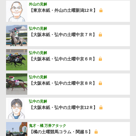
外山の見解
【東京本紙・外山の土曜新潟12Ｒ】
弘中の見解
【大阪本紙・弘中の土曜中京７Ｒ】
弘中の見解
【大阪本紙・弘中の土曜中京６Ｒ】
弘中の見解
【大阪本紙・弘中の土曜中京８Ｒ】
弘中の見解
【大阪本紙・弘中の土曜中京12Ｒ】
鬼才・橘 万券アタック
【橘の土曜競馬コラム・関越Ｓ】