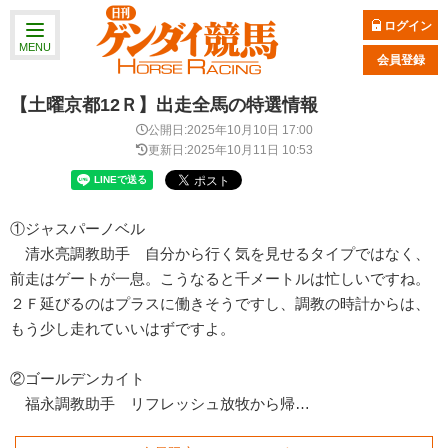
ログイン
MENU
会員登録
【土曜京都12Ｒ】出走全馬の特選情報
公開日:2025年10月10日 17:00
更新日:2025年10月11日 10:53
①ジャスパーノベル
清水亮調教助手 自分から行く気を見せるタイプではなく、
前走はゲートが一息。こうなると千メートルは忙しいですね。
２Ｆ延びるのはプラスに働きそうですし、調教の時計からは、
もう少し走れていいはずですよ。
②ゴールデンカイト
福永調教助手 リフレッシュ放牧から帰…