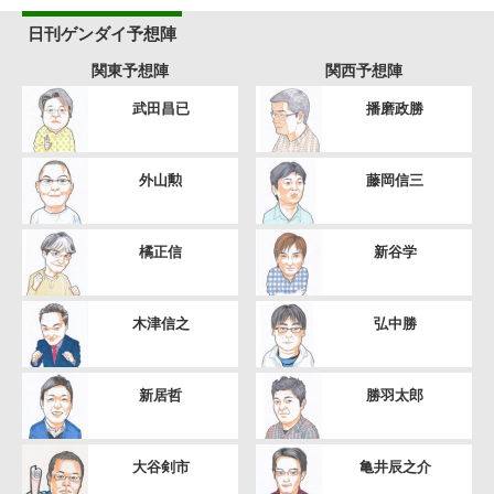
日刊ゲンダイ予想陣
関東予想陣
関西予想陣
武田昌已
播磨政勝
外山勲
藤岡信三
橘正信
新谷学
木津信之
弘中勝
新居哲
勝羽太郎
大谷剣市
亀井辰之介