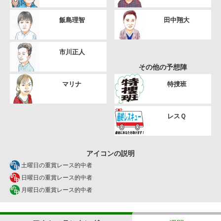
飯島理智
田中翔大
市川正人
その他の予想陣
マリナ
特捜班
レスＱ
アイコンの説明
土曜日の重賞レース的中者
日曜日の重賞レース的中者
月曜日の重賞レース的中者