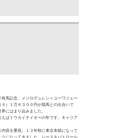
有馬記念、メジロデュレン＝ユーワジェー
（４）１万６３００円が競馬との出合いで
世界にはまり込みました。
えばトウカイテイオーの年です。キャリア
内容を重視。１３年秋に東京本紙になって
ようになってきました。レース＆パトロール