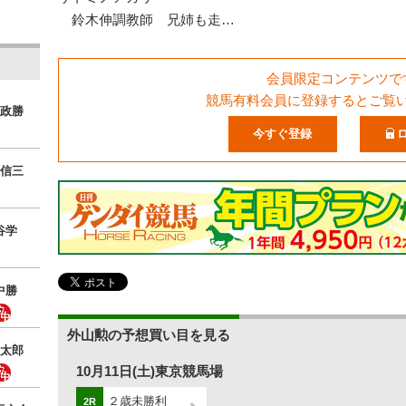
鈴木伸調教師 兄姉も走…
会員限定コンテンツで
競馬有料会員に登録するとご覧
政勝
今すぐ登録
信三
谷学
中勝
外山勲の予想買い目を見る
太郎
10月11日(土)東京競馬場
２歳未勝利
2R