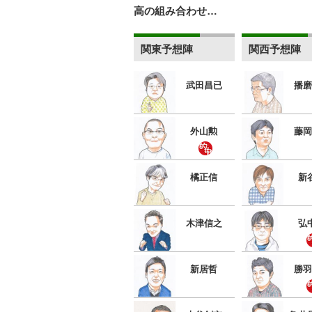
高の組み合わせ…
関東予想陣
関西予想陣
武田昌已
播磨
外山勲
藤岡
橘正信
新
木津信之
弘
新居哲
勝羽