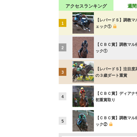
アクセスランキング
週間
【レパードＳ】調教マ
1
ェック①
【ＣＢＣ賞】調教マル
2
ック①
【レパードＳ】注目度
3
の３歳ダート重賞
【ＣＢＣ賞】ディアナ
4
初重賞取り
【ＣＢＣ賞】調教マル
5
ック②