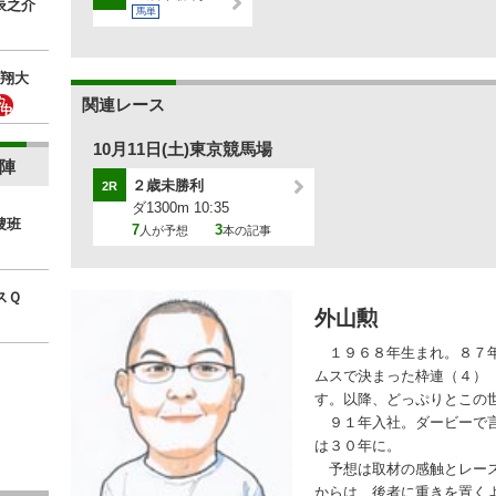
辰之介
馬単
翔大
関連レース
10月11日(土)東京競馬場
陣
２歳未勝利
2R
ダ1300m 10:35
捜班
7
3
人が予想
本の記事
スＱ
外山勲
１９６８年生まれ。８７年
ムスで決まった枠連（４）
す。以降、どっぷりとこの
９１年入社。ダービーで言
は３０年に。
予想は取材の感触とレース
からは、後者に重きを置く