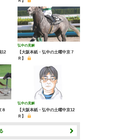
Ｒ】
弘中の見解
12
【大阪本紙・弘中の土曜中京７
Ｒ】
弘中の見解
京８
【大阪本紙・弘中の土曜中京12
Ｒ】
る