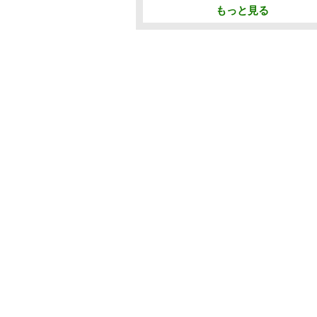
もっと見る