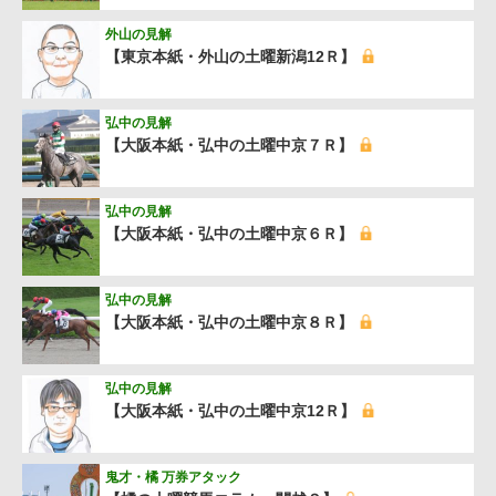
外山の見解
【東京本紙・外山の土曜新潟12Ｒ】
弘中の見解
【大阪本紙・弘中の土曜中京７Ｒ】
弘中の見解
【大阪本紙・弘中の土曜中京６Ｒ】
弘中の見解
【大阪本紙・弘中の土曜中京８Ｒ】
弘中の見解
【大阪本紙・弘中の土曜中京12Ｒ】
鬼才・橘 万券アタック