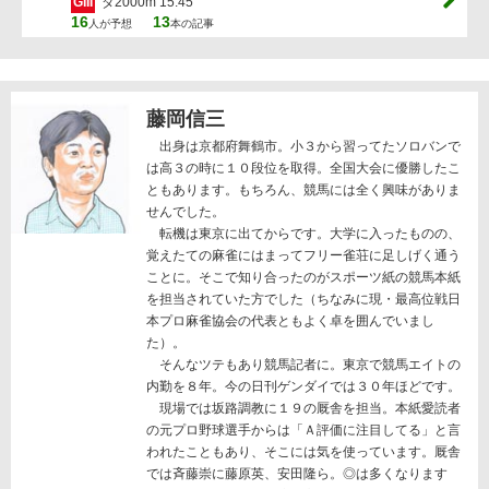
GIII
ダ2000m 15:45
16
13
人が予想
本の記事
藤岡信三
出身は京都府舞鶴市。小３から習ってたソロバンで
は高３の時に１０段位を取得。全国大会に優勝したこ
ともあります。もちろん、競馬には全く興味がありま
せんでした。
転機は東京に出てからです。大学に入ったものの、
覚えたての麻雀にはまってフリー雀荘に足しげく通う
ことに。そこで知り合ったのがスポーツ紙の競馬本紙
を担当されていた方でした（ちなみに現・最高位戦日
本プロ麻雀協会の代表ともよく卓を囲んでいまし
た）。
そんなツテもあり競馬記者に。東京で競馬エイトの
内勤を８年。今の日刊ゲンダイでは３０年ほどです。
現場では坂路調教に１９の厩舎を担当。本紙愛読者
の元プロ野球選手からは「Ａ評価に注目してる」と言
われたこともあり、そこには気を使っています。厩舎
では斉藤崇に藤原英、安田隆ら。◎は多くなります