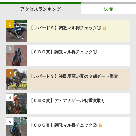
アクセスランキング
週間
1
【レパードＳ】調教マル得チェック①
2
【ＣＢＣ賞】調教マル得チェック①
3
【レパードＳ】注目度高い夏の３歳ダート重賞
4
【ＣＢＣ賞】ディアナザール初重賞取り
5
【ＣＢＣ賞】調教マル得チェック②