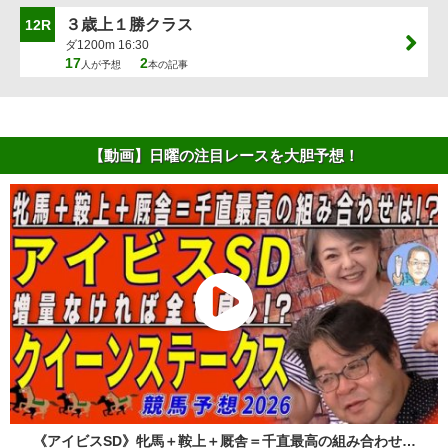
３歳上１勝クラス
12R
ダ1200m 16:30
17
2
人が予想
本の記事
【動画】日曜の注目レースを大胆予想！
《アイビスSD》牝馬＋鞍上＋厩舎＝千直最高の組み合わせ…