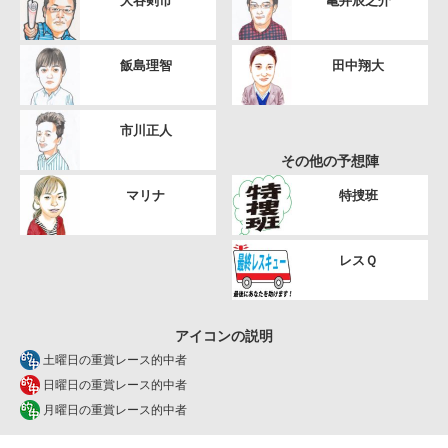
大谷剣市
亀井辰之介
飯島理智
田中翔大
市川正人
その他の予想陣
マリナ
特捜班
レスＱ
アイコンの説明
土曜日の重賞レース的中者
日曜日の重賞レース的中者
月曜日の重賞レース的中者