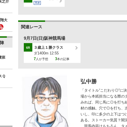
辰之介
馬単
翔大
関連レース
9月7日(日)阪神競馬場
陣
３歳上１勝クラス
6R
ダ1400m 12:55
捜班
7
3
人が予想
本の記事
スＱ
弘中勝
「タイトル“こだわり◎”に
場から本紙担当になる際のタ
みれば、同じ馬に◎を打ち
材の感触。穴で◎を打ち、
いし、印に多少の上下はつ
ある。ストーカー気質？闇
競馬内容はもちろん、タイ