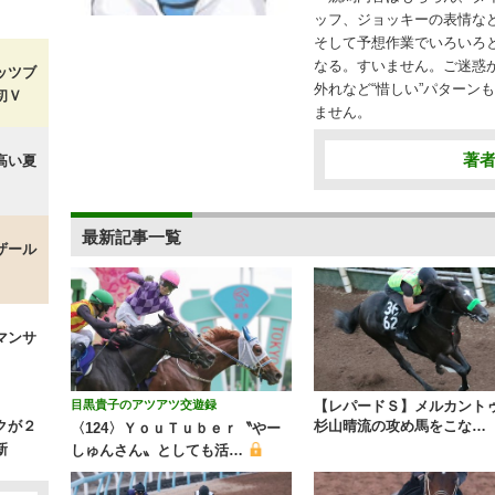
ッフ、ジョッキーの表情な
そして予想作業でいろいろと
なる。すいません。ご迷惑
ッツブ
外れなど“惜しい”パターン
初Ｖ
ません。
著
高い夏
最新記事一覧
ザール
マンサ
目黒貴子のアツアツ交遊録
【レパードＳ】メルカント
クが２
杉山晴流の攻め馬をこな…
〈124〉ＹｏｕＴｕｂｅｒ〝やー
新
しゅんさん〟としても活…