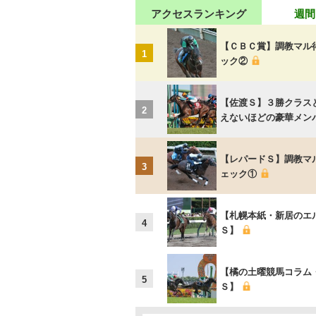
アクセスランキング
週間
【ＣＢＣ賞】調教マル
1
ック②
【佐渡Ｓ】３勝クラス
2
えないほどの豪華メン
【レパードＳ】調教マ
3
ェック①
【札幌本紙・新居のエ
4
Ｓ】
【橘の土曜競馬コラム
5
Ｓ】