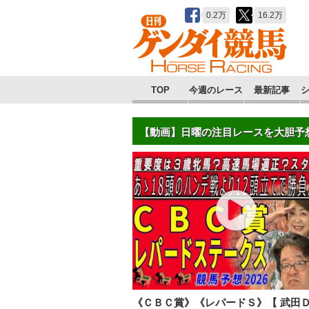
0.2万
16.2万
TOP
今週のレース
最新記事
【動画】日曜の注目レースを大胆予
《ＣＢＣ賞》《レパードＳ》【 武田