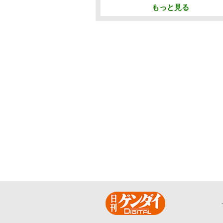
もっと見る