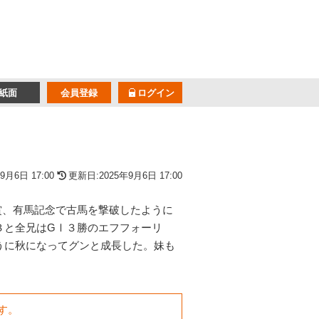
紙面
会員登録
ログイン
9月6日 17:00
更新日:2025年9月6日 17:00
、有馬記念で古馬を撃破したように
３と全兄はGⅠ３勝のエフフォーリ
うに秋になってグンと成長した。妹も
す。