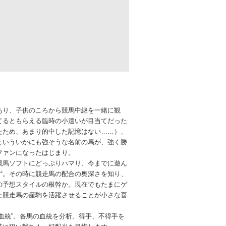
り、子供のころから競馬中継を一緒に観
てるともらえる臨時の小遣いが目当てだった
たため、あまり的中した記憶はない……）、
といういかにも強そうな名前の馬が、強く勝
ファンになったはじまり。
馬ソフトにどっぷりハマり、今までに遊ん
ず。その時に競走馬の配合の奥深さを知り、
の予想スタイルの根幹か。現在でもたまにゲ
た競走馬の産駒を活躍させることが小さな喜
血統”。各馬の血統を分析。得手、不得手を