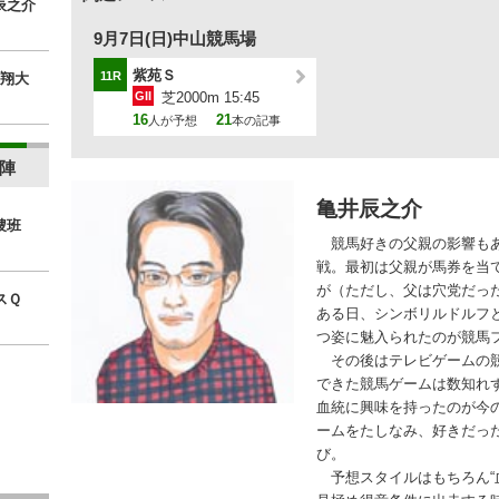
辰之介
9月7日(日)中山競馬場
紫苑Ｓ
11R
翔大
GII
芝2000m 15:45
16
21
人が予想
本の記事
陣
亀井辰之介
捜班
競馬好きの父親の影響もあ
戦。最初は父親が馬券を当
が（ただし、父は穴党だっ
スＱ
ある日、シンボリルドルフ
つ姿に魅入られたのが競馬
その後はテレビゲームの競
できた競馬ゲームは数知れ
血統に興味を持ったのが今
ームをたしなみ、好きだっ
び。
予想スタイルはもちろん“