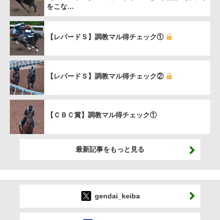
をこな…
【レパードＳ】調教マル得チェック①
【レパードＳ】調教マル得チェック②
【ＣＢＣ賞】調教マル得チェック①
最新記事をもっと見る
gendai_keiba