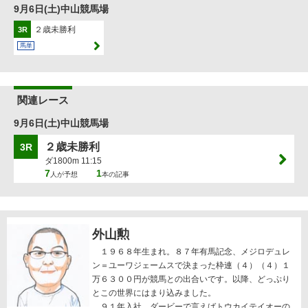
9月6日(土)中山競馬場
２歳未勝利
3R
馬単
関連レース
9月6日(土)中山競馬場
２歳未勝利
3R
ダ1800m 11:15
7
1
人が予想
本の記事
外山勲
１９６８年生まれ。８７年有馬記念、メジロデュレ
ン＝ユーワジェームスで決まった枠連（４）（４）１
万６３００円が競馬との出合いです。以降、どっぷり
とこの世界にはまり込みました。
９１年入社。ダービーで言えばトウカイテイオーの