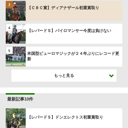
3
【ＣＢＣ賞】ディアナザール初重賞取り
4
【レパードＳ】パイロマンサー今度は負けない
5
米国型ピューロマジックが２４年ぶりにレコード更
新
もっと見る
最新記事10件
【レパードＳ】ドンエレクトス初重賞取り