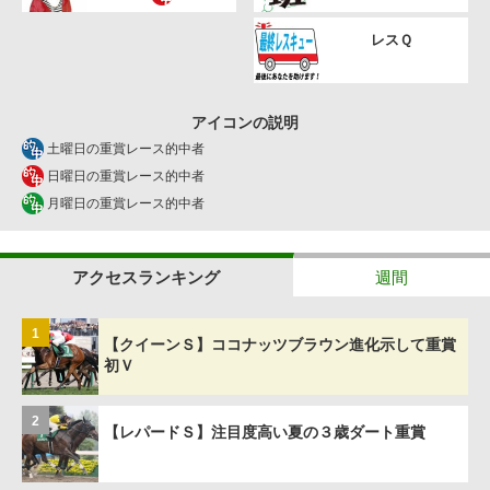
レスＱ
アイコンの説明
土曜日の重賞レース的中者
日曜日の重賞レース的中者
月曜日の重賞レース的中者
アクセスランキング
週間
1
【クイーンＳ】ココナッツブラウン進化示して重賞
初Ｖ
2
【レパードＳ】注目度高い夏の３歳ダート重賞