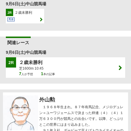
9月6日(土)中山競馬場
２歳未勝利
2R
馬単
関連レース
9月6日(土)中山競馬場
２歳未勝利
2R
芝1600m 10:45
7
1
人が予想
本の記事
外山勲
１９６８年生まれ。８７年有馬記念、メジロデュレ
ン＝ユーワジェームスで決まった枠連（４）（４）１
万６３００円が競馬との出合いです。以降、どっぷり
とこの世界にはまり込みました。
９１年入社。ダービーで言えばトウカイテイオーの