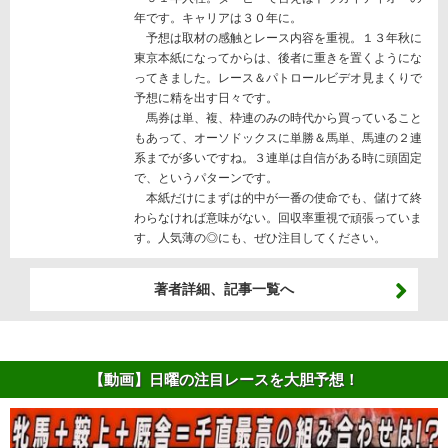
年です。キャリアは３０年に。
予想は取材の感触とレース内容を重視。１３年秋に
東京本紙になってからは、後者に重きを置くようにな
ってきました。レース＆パトロールビデオ見まくりで
予想に精を出す日々です。
馬券は単、複、枠連のみの時代から買っていること
もあって、オーソドックスに単勝＆馬単、馬連の２連
系までが多いですね。３連単は自信がある時に頭固定
で、というパターンです。
本紙だけにまずは的中が一番の使命でも、儲けて終
わらなければ意味がない。回収率重視で頑張っていま
す。人気薄の◎にも、ぜひ注目してください。
著者詳細、記事一覧へ
【動画】日曜の注目レースを大胆予想！