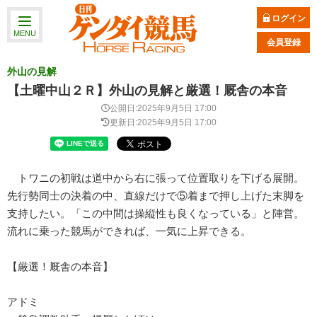
ログイン
MENU
会員登録
外山の見解
【土曜中山２Ｒ】外山の見解と厳選！厩舎の本音
公開日:2025年9月5日 17:00
更新日:2025年9月5日 17:00
トワニの初戦は道中から右に張って位置取りを下げる展開。
先行勢同士の決着の中、直線だけで⑤着まで押し上げた末脚を
支持したい。「この中間は操縦性も良くなっている」と陣営。
流れに乗った競馬ができれば、一気に上昇できる。
【厳選！厩舎の本音】
アドミ