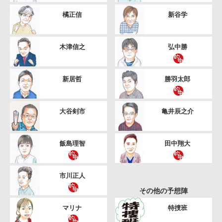
橘正信
新谷学
木津信之
弘中勝
新居哲
勝羽太郎
大谷剣市
亀井辰之介
飯島理智
田中翔大
市川正人
その他の予想陣
マリナ
特捜班