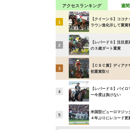
アクセスランキング
週間
【クイーンＳ】ココナ
1
ラウン進化示して重賞
【レパードＳ】注目度
2
の３歳ダート重賞
【ＣＢＣ賞】ディアナ
3
初重賞取り
【レパードＳ】パイロ
4
ー今度は負けない
米国型ピューロマジッ
5
４年ぶりにレコード更