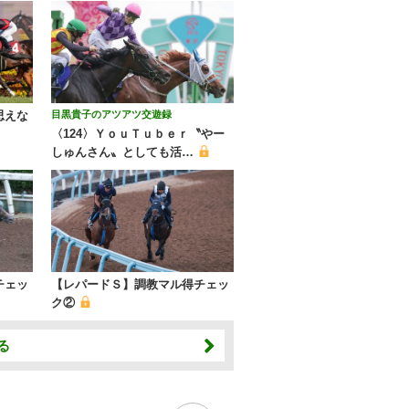
思えな
目黒貴子のアツアツ交遊録
〈124〉ＹｏｕＴｕｂｅｒ〝やー
しゅんさん〟としても活…
チェッ
【レパードＳ】調教マル得チェッ
ク②
る