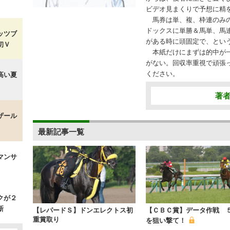
ビデオ見まくりで予想に精
馬券は単、複、枠連のみの
ドックスに単勝＆馬単、馬
ッツブ
がある時に頭固定で、とい
初Ｖ
本紙だけにまずは的中が一
がない。回収率重視で頑張
ください。
高い夏
著
ザール
最新記事一覧
マンサ
クが２
新
【レパードＳ】ドンエレクトス初
【ＣＢＣ賞】データ作戦 
重賞取り
を狙い撃て！