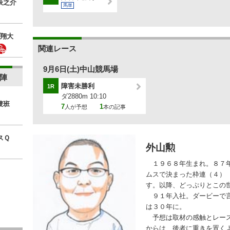
辰之介
馬単
翔大
関連レース
9月6日(土)中山競馬場
陣
障害未勝利
1R
ダ2880m 10:10
捜班
7
1
人が予想
本の記事
スＱ
外山勲
１９６８年生まれ。８７年
ムスで決まった枠連（４）
す。以降、どっぷりとこの
９１年入社。ダービーで言
は３０年に。
予想は取材の感触とレース
からは、後者に重きを置く