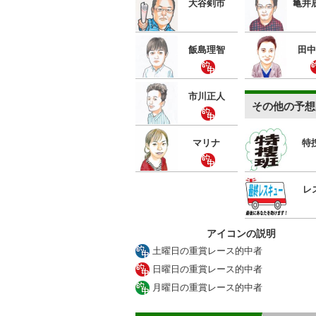
大谷剣市
亀井
飯島理智
田中
市川正人
その他の予想
マリナ
特
レ
アイコンの説明
土曜日の重賞レース的中者
日曜日の重賞レース的中者
月曜日の重賞レース的中者