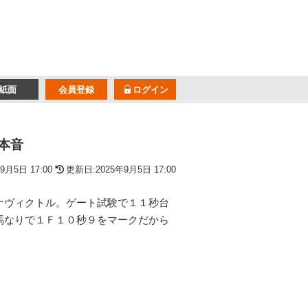
紙面
会員登録
ログイン
本音
9月5日 17:00
更新日:2025年9月5日 17:00
ナヴィクトル。ゲート試験で１１秒台
馬なりで１Ｆ１０秒９をマークだから