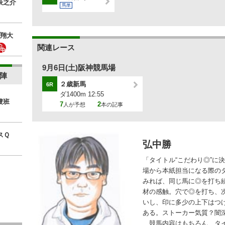
辰之介
馬単
翔大
関連レース
9月6日(土)阪神競馬場
陣
２歳新馬
6R
ダ1400m 12:55
捜班
7
2
人が予想
本の記事
スＱ
弘中勝
「タイトル“こだわり◎”に
場から本紙担当になる際のタ
みれば、同じ馬に◎を打ち
材の感触。穴で◎を打ち、
いし、印に多少の上下はつ
ある。ストーカー気質？闇
競馬内容はもちろん、タイ