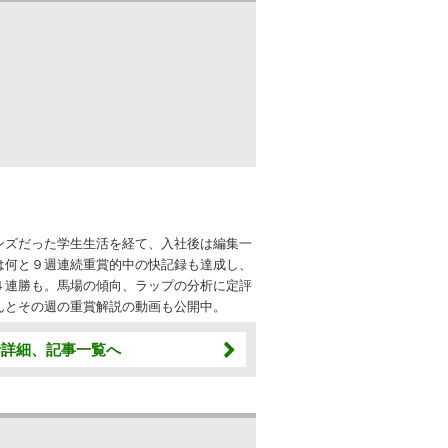
ンズだった学生生活を経て、入社後は編集一
は何と９週連続重賞的中の快記録も達成し、
４連勝も。馬場の傾向、ラップの分析に定評
んとその週の重賞解説の動画も公開中。
者詳細、記事一覧へ