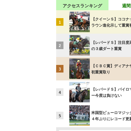
アクセスランキング
週間
【クイーンＳ】ココナ
1
ラウン進化示して重賞
【レパードＳ】注目度
2
の３歳ダート重賞
【ＣＢＣ賞】ディアナ
3
初重賞取り
【レパードＳ】パイロ
4
ー今度は負けない
米国型ピューロマジッ
5
４年ぶりにレコード更