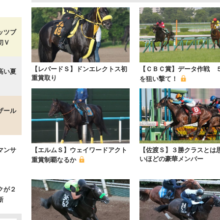
ッツブ
初Ｖ
【レパードＳ】ドンエレクトス初
【ＣＢＣ賞】データ作戦 
高い夏
重賞取り
を狙い撃て！
ザール
マンサ
【エルムＳ】ウェイワードアクト
【佐渡Ｓ】３勝クラスとは
いほどの豪華メンバー
重賞制覇なるか
クが２
新