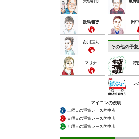
大谷剣市
亀井
飯島理智
田中
市川正人
その他の予想
マリナ
特
レ
アイコンの説明
土曜日の重賞レース的中者
日曜日の重賞レース的中者
月曜日の重賞レース的中者