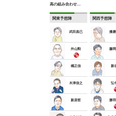
高の組み合わせ…
関東予想陣
関西予想陣
武田昌已
播磨
外山勲
藤岡
橘正信
新
木津信之
弘
新居哲
勝羽