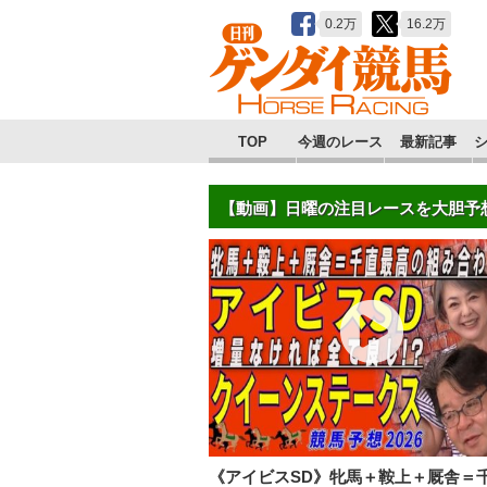
0.2万
16.2万
TOP
今週のレース
最新記事
【動画】日曜の注目レースを大胆予
《アイビスSD》牝馬＋鞍上＋厩舎＝