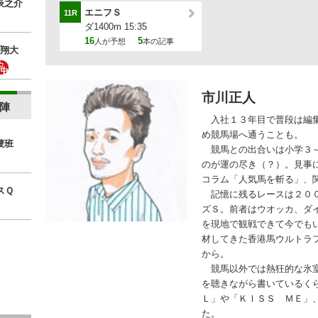
辰之介
エニフＳ
11R
ダ1400m 15:35
16
5
人が予想
本の記事
翔大
市川正人
陣
入社１３年目で普段は編集
め競馬場へ通うことも。
捜班
競馬との出合いは小学３～
のが運の尽き（？）。見事
コラム「人気馬を斬る」、
スＱ
記憶に残るレースは２００
ズＳ。前者はウオッカ、ダ
を現地で観戦できて今でも
材してきた香港馬ウルトラ
から。
競馬以外では熱狂的な氷室
を聴きながら書いているく
Ｌ」や「ＫＩＳＳ ＭＥ」
た。