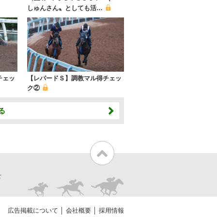
しゅんさん〟としても活…
チェッ
【レパードＳ】調教マル得チェッ
ク②
る
せ
広告掲載について
会社概要
採用情報