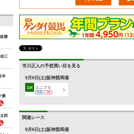
政勝
信三
市川正人の予想買い目を見る
谷学
9月6日(土)阪神競馬場
エニフＳ
11R
馬単
3単
中勝
太郎
関連レース
9月6日(土)阪神競馬場