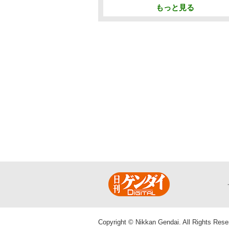
もっと見る
Copyright © Nikkan Gendai. All Rights Rese