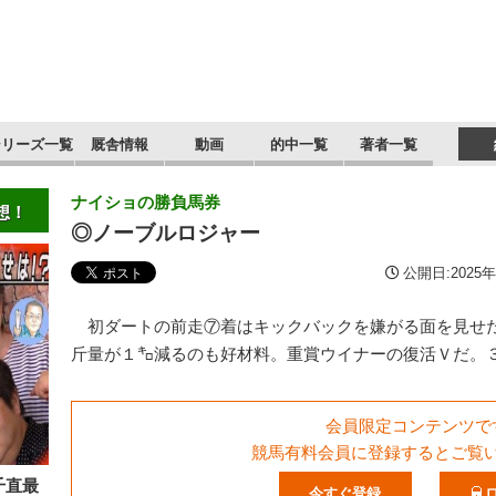
シリーズ一覧
厩舎情報
動画
的中一覧
著者一覧
ナイショの勝負馬券
想！
◎ノーブルロジャー
公開日:2025年
初ダートの前走⑦着はキックバックを嫌がる面を見せ
斤量が１㌔減るのも好材料。重賞ウイナーの復活Ｖだ。
会員限定コンテンツで
競馬有料会員に登録するとご覧
千直最
今すぐ登録