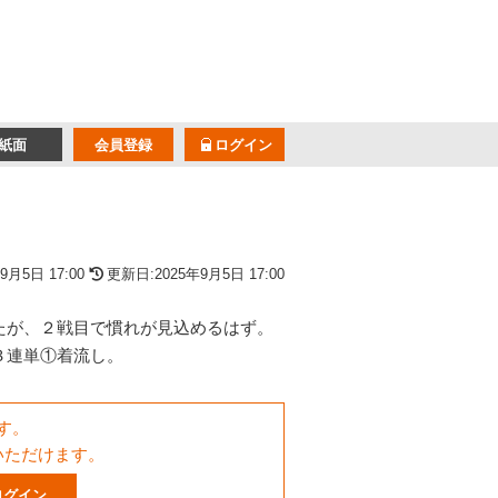
紙面
会員登録
ログイン
9月5日 17:00
更新日:2025年9月5日 17:00
たが、２戦目で慣れが見込めるはず。
３連単①着流し。
す。
いただけます。
ログイン