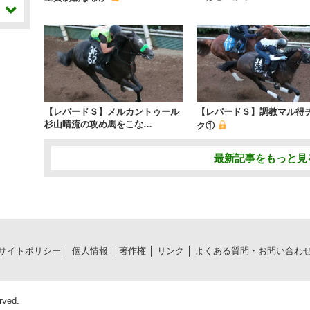
【レパードＳ】メルカントゥール
【レパードＳ】調教マル得
杉山晴流の攻め馬をこな…
ク①
最新記事をもっと見
サイトポリシー
個人情報
著作権
リンク
よくある質問・お問い合わ
rved.