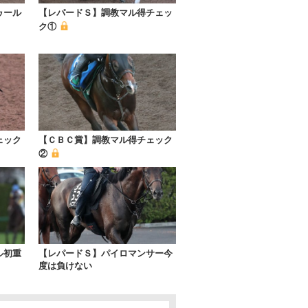
ゥール
【レパードＳ】調教マル得チェッ
ク①
ェック
【ＣＢＣ賞】調教マル得チェック
②
ル初重
【レパードＳ】パイロマンサー今
度は負けない