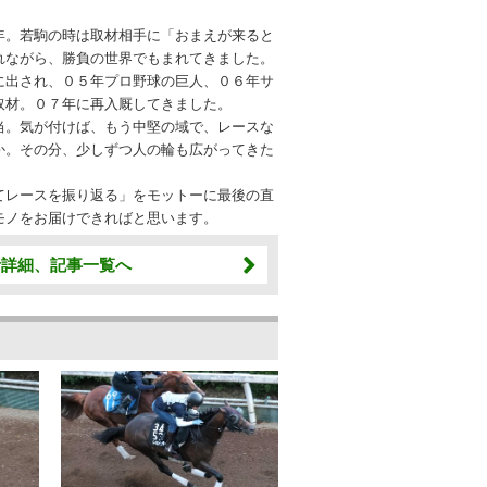
。若駒の時は取材相手に「おまえが来ると
れながら、勝負の世界でもまれてきました。
出され、０５年プロ野球の巨人、０６年サ
取材。０７年に再入厩してきました。
。気が付けば、もう中堅の域で、レースな
か。その分、少しずつ人の輪も広がってきた
てレースを振り返る」をモットーに最後の直
モノをお届けできればと思います。
者詳細、記事一覧へ