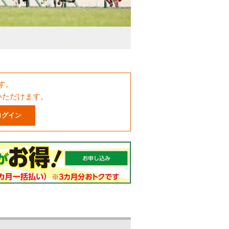
す。
いただけます。
ログイン