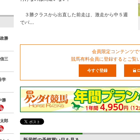
３勝クラスから出直した前走は、激走から中５週
でパ…
政勝
会員限定コンテンツで
競馬有料会員に登録するとご覧
信三
今すぐ登録
谷学
中勝
太郎
新居哲の予想買い目を見る