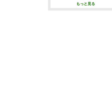
もっと見る