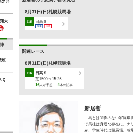
辰之介
8月31日(日)札幌競馬場
翔大
日高Ｓ
11R
馬単
3単
陣
関連レース
捜班
8月31日(日)札幌競馬場
日高Ｓ
11R
芝1500m 15:25
スＱ
16
4
人が予想
本の記事
新居哲
馬とは関係のない家庭環境
で馬柱は身近な存在に。ナ
み、学生時代は競馬場、牧