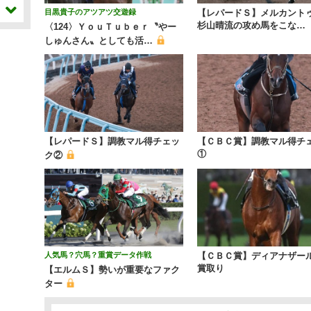
目黒貴子のアツアツ交遊録
【レパードＳ】メルカント
杉山晴流の攻め馬をこな…
〈124〉ＹｏｕＴｕｂｅｒ〝やー
しゅんさん〟としても活…
【レパードＳ】調教マル得チェッ
【ＣＢＣ賞】調教マル得チ
①
ク②
人気馬？穴馬？重賞データ作戦
【ＣＢＣ賞】ディアナザー
賞取り
【エルムＳ】勢いが重要なファク
ター