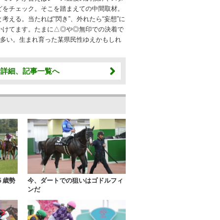
どをチェック。そこを踏まえての中間取材。
考える。当たれば“閃き”、外れたら“妄想”に
かけてます。たまに△◎や◎無印での決着で
も多い。生まれ育った某県民性ゆえかもしれ
者詳細、記事一覧へ
５歳勢
今、ダートでの狙いはゴドルフィ
ンだ