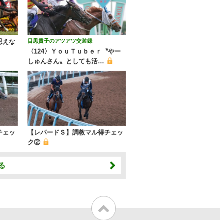
思えな
目黒貴子のアツアツ交遊録
〈124〉ＹｏｕＴｕｂｅｒ〝やー
しゅんさん〟としても活…
チェッ
【レパードＳ】調教マル得チェッ
ク②
る