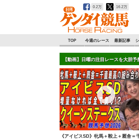
0.2万
16.2万
TOP
今週のレース
最新記事
【動画】日曜の注目レースを大胆予
《アイビスSD》牝馬＋鞍上＋厩舎＝