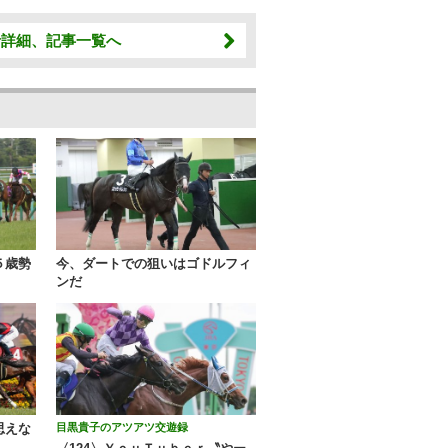
者詳細、記事一覧へ
５歳勢
今、ダートでの狙いはゴドルフィ
ンだ
思えな
目黒貴子のアツアツ交遊録