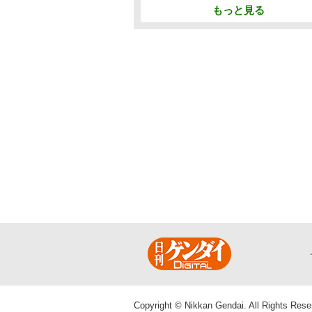
もっと見る
Copyright © Nikkan Gendai. All Rights Rese