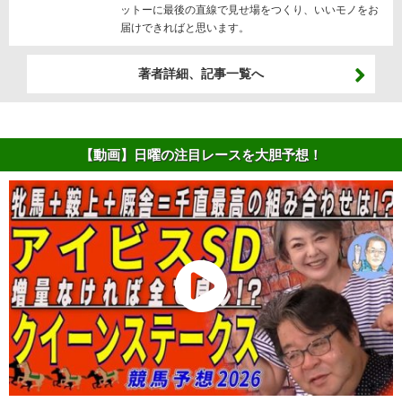
ットーに最後の直線で見せ場をつくり、いいモノをお
届けできればと思います。
著者詳細、記事一覧へ
【動画】日曜の注目レースを大胆予想！