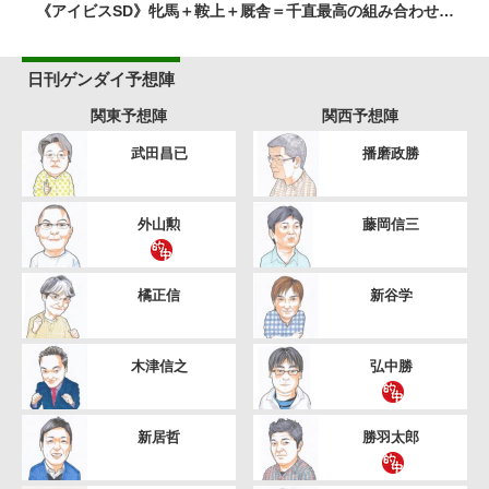
《アイビスSD》牝馬＋鞍上＋厩舎＝千直最高の組み合わせ…
日刊ゲンダイ予想陣
関東予想陣
関西予想陣
武田昌已
播磨政勝
外山勲
藤岡信三
橘正信
新谷学
木津信之
弘中勝
新居哲
勝羽太郎