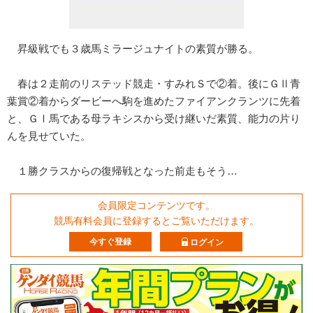
昇級戦でも３歳馬ミラージュナイトの素質が勝る。
春は２走前のリステッド競走・すみれＳで②着。後にＧⅡ青
葉賞②着からダービーへ駒を進めたファイアンクランツに先着
と、ＧⅠ馬である母ラキシスから受け継いだ素質、能力の片り
んを見せていた。
１勝クラスからの復帰戦となった前走もそう…
会員限定コンテンツです。
競馬有料会員に登録するとご覧いただけます。
今すぐ登録
ログイン