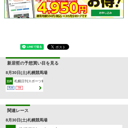
新居哲の予想買い目を見る
8月30日(土)札幌競馬場
札幌日刊スポーツ杯
11R
馬単
3単
関連レース
8月30日(土)札幌競馬場