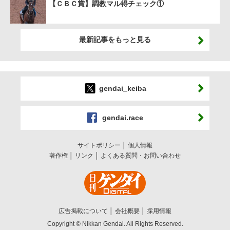
【ＣＢＣ賞】調教マル得チェック①
最新記事をもっと見る
gendai_keiba
gendai.race
サイトポリシー
個人情報
著作権
リンク
よくある質問・お問い合わせ
広告掲載について
会社概要
採用情報
Copyright © Nikkan Gendai. All Rights Reserved.