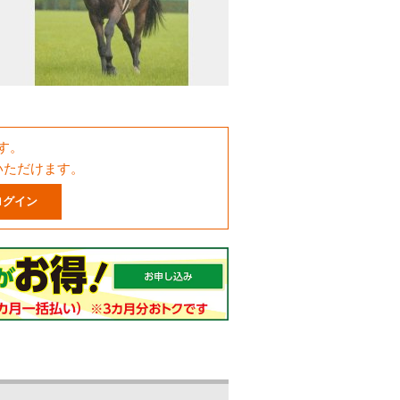
す。
いただけます。
ログイン