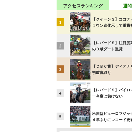
アクセスランキング
週間
【クイーンＳ】ココナ
1
ラウン進化示して重賞
【レパードＳ】注目度
2
の３歳ダート重賞
【ＣＢＣ賞】ディアナ
3
初重賞取り
【レパードＳ】パイロ
4
ー今度は負けない
米国型ピューロマジッ
5
４年ぶりにレコード更