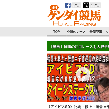
0.2万
16.2万
TOP
今週のレース
最新記事
【動画】日曜の注目レースを大胆予
《アイビスSD》牝馬＋鞍上＋厩舎＝