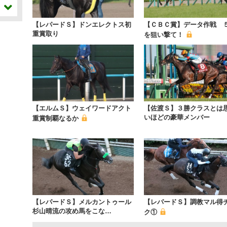
【レパードＳ】ドンエレクトス初
【ＣＢＣ賞】データ作戦 
重賞取り
を狙い撃て！
【エルムＳ】ウェイワードアクト
【佐渡Ｓ】３勝クラスとは
いほどの豪華メンバー
重賞制覇なるか
【レパードＳ】メルカントゥール
【レパードＳ】調教マル得
杉山晴流の攻め馬をこな…
ク①