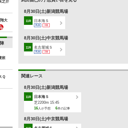
辰之介
8月30日(土)新潟競馬場
翔大
日本海Ｓ
11R
馬単
3単
8月30日(土)中京競馬場
陣
名古屋城Ｓ
11R
馬単
3単
捜班
関連レース
スＱ
8月30日(土)新潟競馬場
日本海Ｓ
11R
芝2200m 15:45
16
6
人が予想
本の記事
8月30日(土)中京競馬場