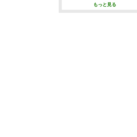
もっと見る