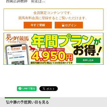
西園正調教師 前走は…
会員限定コンテンツです。
競馬有料会員に登録するとご覧いただけます。
今すぐ登録
ログイン
弘中勝の予想買い目を見る