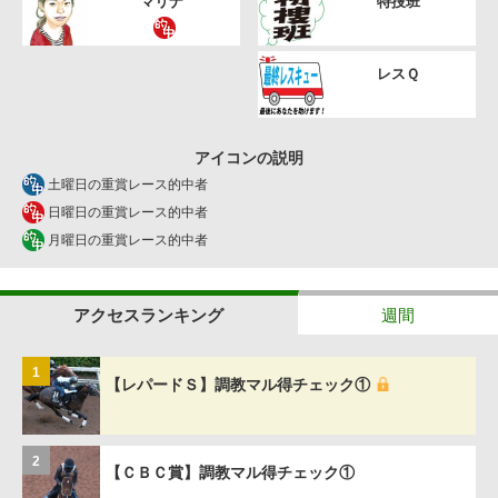
マリナ
特捜班
レスＱ
アイコンの説明
土曜日の重賞レース的中者
日曜日の重賞レース的中者
月曜日の重賞レース的中者
アクセスランキング
週間
1
【レパードＳ】調教マル得チェック①
2
【ＣＢＣ賞】調教マル得チェック①