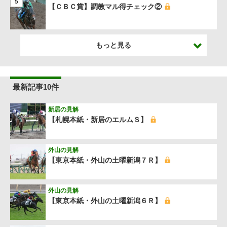
5
【ＣＢＣ賞】調教マル得チェック②
もっと見る
最新記事10件
新居の見解
【札幌本紙・新居のエルムＳ】
外山の見解
【東京本紙・外山の土曜新潟７Ｒ】
外山の見解
【東京本紙・外山の土曜新潟６Ｒ】