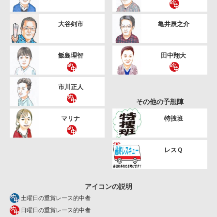
大谷剣市
亀井辰之介
飯島理智
田中翔大
市川正人
その他の予想陣
マリナ
特捜班
レスＱ
アイコンの説明
土曜日の重賞レース的中者
日曜日の重賞レース的中者