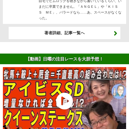
自宅でヒムロックを聴きながら書いているくらい、い
まだに卒業できません。「ＡＮＧＥＬ」や「ＫＩＳ
Ｓ ＭＥ」、バラードなら……あ、スペースがなくな
った。
著者詳細、記事一覧へ
【動画】日曜の注目レースを大胆予想！