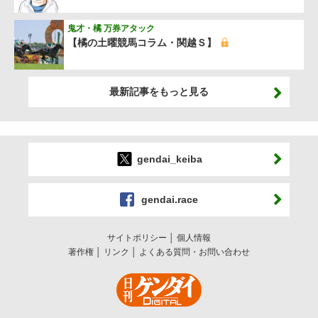
鬼才・橘 万券アタック
【橘の土曜競馬コラム・関越Ｓ】
最新記事をもっと見る
gendai_keiba
gendai.race
サイトポリシー
個人情報
著作権
リンク
よくある質問・お問い合わせ