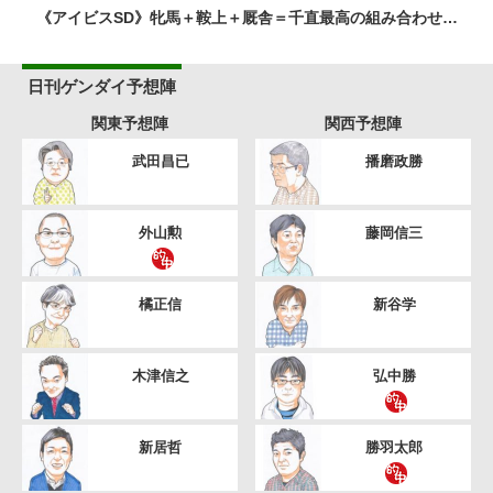
《アイビスSD》牝馬＋鞍上＋厩舎＝千直最高の組み合わせ…
日刊ゲンダイ予想陣
関東予想陣
関西予想陣
武田昌已
播磨政勝
外山勲
藤岡信三
橘正信
新谷学
木津信之
弘中勝
新居哲
勝羽太郎