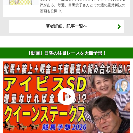
評がある。毎週、目黒貴子さんとその週の重賞解説の
動画も公開中。
著者詳細、記事一覧へ
【動画】日曜の注目レースを大胆予想！