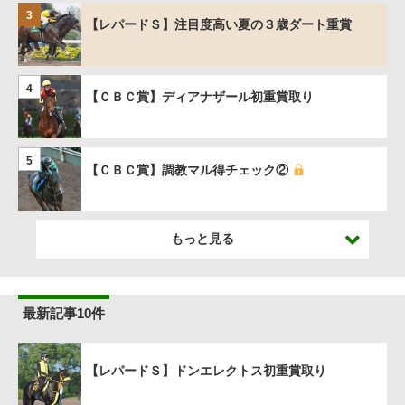
3
【レパードＳ】注目度高い夏の３歳ダート重賞
4
【ＣＢＣ賞】ディアナザール初重賞取り
5
【ＣＢＣ賞】調教マル得チェック②
もっと見る
最新記事10件
【レパードＳ】ドンエレクトス初重賞取り