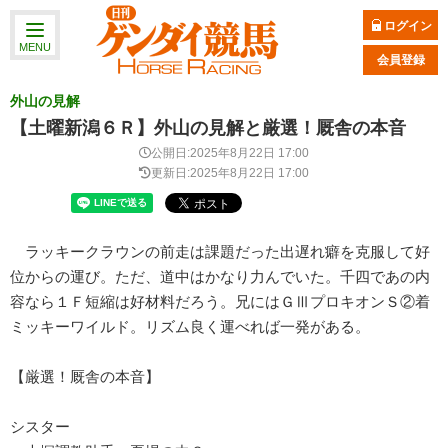
ログイン
MENU
会員登録
外山の見解
【土曜新潟６Ｒ】外山の見解と厳選！厩舎の本音
公開日:2025年8月22日 17:00
更新日:2025年8月22日 17:00
ラッキークラウンの前走は課題だった出遅れ癖を克服して好
位からの運び。ただ、道中はかなり力んでいた。千四であの内
容なら１Ｆ短縮は好材料だろう。兄にはＧⅢプロキオンＳ②着
ミッキーワイルド。リズム良く運べれば一発がある。
【厳選！厩舎の本音】
シスター