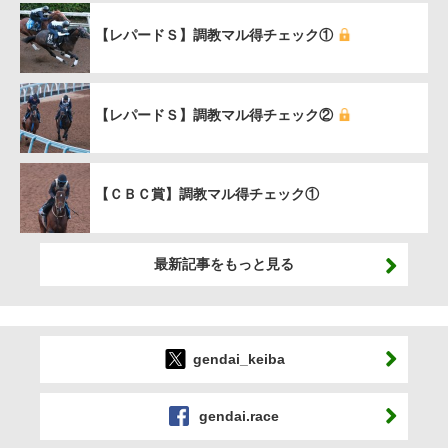
【レパードＳ】調教マル得チェック①
【レパードＳ】調教マル得チェック②
【ＣＢＣ賞】調教マル得チェック①
最新記事をもっと見る
gendai_keiba
gendai.race