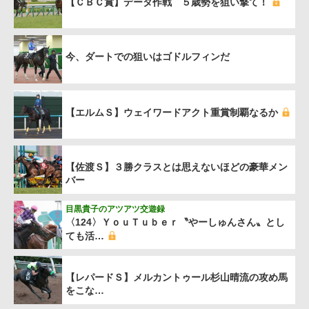
【ＣＢＣ賞】データ作戦 ５歳勢を狙い撃て！
今、ダートでの狙いはゴドルフィンだ
【エルムＳ】ウェイワードアクト重賞制覇なるか
【佐渡Ｓ】３勝クラスとは思えないほどの豪華メン
バー
目黒貴子のアツアツ交遊録
〈124〉ＹｏｕＴｕｂｅｒ〝やーしゅんさん〟とし
ても活…
【レパードＳ】メルカントゥール杉山晴流の攻め馬
をこな…