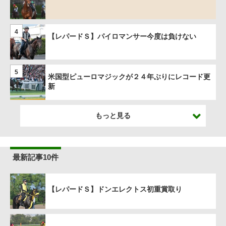
4
【レパードＳ】パイロマンサー今度は負けない
5
米国型ピューロマジックが２４年ぶりにレコード更
新
もっと見る
最新記事10件
【レパードＳ】ドンエレクトス初重賞取り