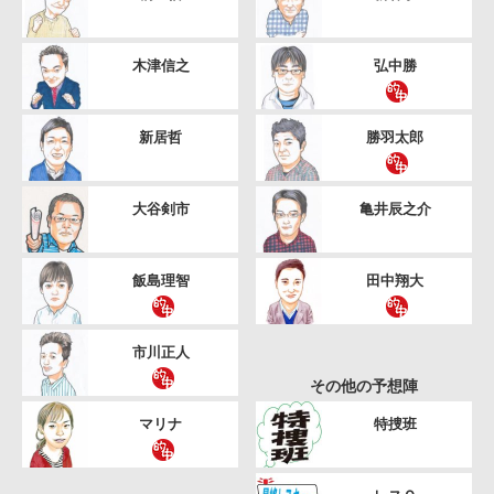
木津信之
弘中勝
新居哲
勝羽太郎
大谷剣市
亀井辰之介
飯島理智
田中翔大
市川正人
その他の予想陣
マリナ
特捜班