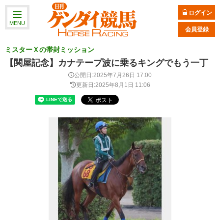
ログイン
MENU
会員登録
ミスターＸの帯封ミッション
【関屋記念】カナテープ波に乗るキングでもう一丁
公開日:2025年7月26日 17:00
更新日:2025年8月1日 11:06