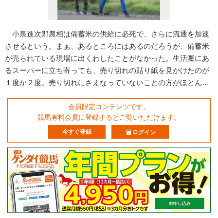
小泉進次郎農相は備蓄米の供給に必死で、さらに流通を加速
させるという。まぁ、あるところにはあるのだろうが、備蓄米
が売られている現場に出くわしたことがなかった。生活圏にあ
るスーパーに立ち寄っても、売り切れの貼り紙を見かけたのが
１度か２度。売り切れにさえなっていないことの方がほとん…
会員限定コンテンツです。
競馬有料会員に登録するとご覧いただけます。
今すぐ登録
ログイン