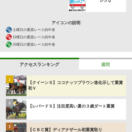
レスＱ
アイコンの説明
土曜日の重賞レース的中者
日曜日の重賞レース的中者
月曜日の重賞レース的中者
アクセスランキング
週間
1
【クイーンＳ】ココナッツブラウン進化示して重賞
初Ｖ
2
【レパードＳ】注目度高い夏の３歳ダート重賞
3
【ＣＢＣ賞】ディアナザール初重賞取り