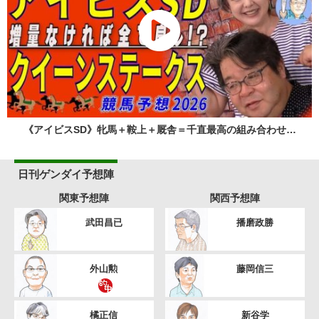
《アイビスSD》牝馬＋鞍上＋厩舎＝千直最高の組み合わせ…
日刊ゲンダイ予想陣
関東予想陣
関西予想陣
武田昌已
播磨政勝
外山勲
藤岡信三
橘正信
新谷学