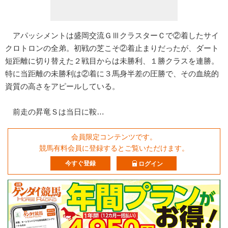
アパッシメントは盛岡交流ＧⅢクラスターＣで②着したサイ
クロトロンの全弟。初戦の芝こそ②着止まりだったが、ダート
短距離に切り替えた２戦目からは未勝利、１勝クラスを連勝。
特に当距離の未勝利は②着に３馬身半差の圧勝で、その血統的
資質の高さをアピールしている。
前走の昇竜Ｓは当日に鞍…
会員限定コンテンツです。
競馬有料会員に登録するとご覧いただけます。
今すぐ登録
ログイン