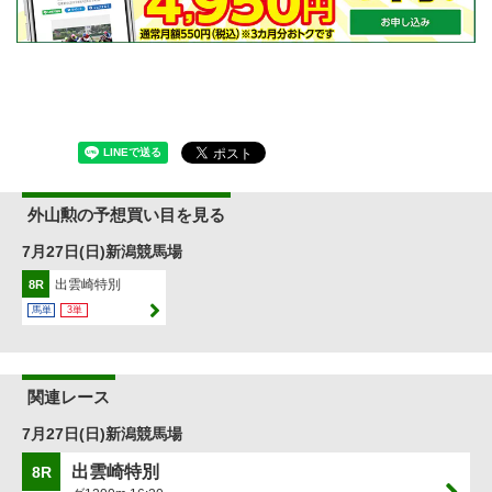
外山勲の予想買い目を見る
7月27日(日)新潟競馬場
出雲崎特別
8R
馬単
3単
関連レース
7月27日(日)新潟競馬場
出雲崎特別
8R