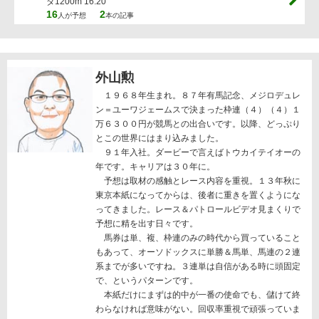
ダ1200m 16:20
16
2
人が予想
本の記事
外山勲
１９６８年生まれ。８７年有馬記念、メジロデュレ
ン＝ユーワジェームスで決まった枠連（４）（４）１
万６３００円が競馬との出合いです。以降、どっぷり
とこの世界にはまり込みました。
９１年入社。ダービーで言えばトウカイテイオーの
年です。キャリアは３０年に。
予想は取材の感触とレース内容を重視。１３年秋に
東京本紙になってからは、後者に重きを置くようにな
ってきました。レース＆パトロールビデオ見まくりで
予想に精を出す日々です。
馬券は単、複、枠連のみの時代から買っていること
もあって、オーソドックスに単勝＆馬単、馬連の２連
系までが多いですね。３連単は自信がある時に頭固定
で、というパターンです。
本紙だけにまずは的中が一番の使命でも、儲けて終
わらなければ意味がない。回収率重視で頑張っていま