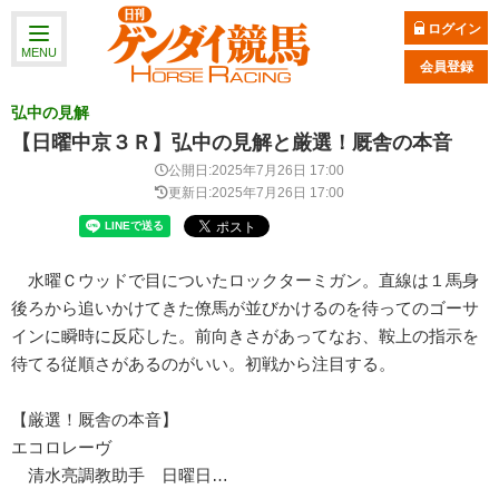
ログイン
MENU
会員登録
弘中の見解
【日曜中京３Ｒ】弘中の見解と厳選！厩舎の本音
公開日:2025年7月26日 17:00
更新日:2025年7月26日 17:00
水曜Ｃウッドで目についたロックターミガン。直線は１馬身
後ろから追いかけてきた僚馬が並びかけるのを待ってのゴーサ
インに瞬時に反応した。前向きさがあってなお、鞍上の指示を
待てる従順さがあるのがいい。初戦から注目する。
【厳選！厩舎の本音】
エコロレーヴ
清水亮調教助手 日曜日…