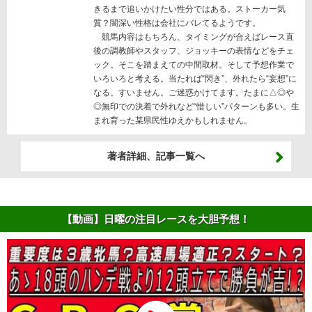
きるまで追いかけたい性分ではある。ストーカー気
質？闇深い性格は会社にバレてるようです。
競馬内容はもちろん、タイミングが合えばレース直
後の調教師やスタッフ、ジョッキーの表情などをチェ
ック。そこを踏まえての中間取材。そして予想作業で
いろいろと考える。当たれば“閃き”、外れたら“妄想”に
なる。すいません。ご迷惑かけてます。たまに△◎や
◎無印での決着で外れなど“惜しい”パターンも多い。生
まれ育った某県民性ゆえかもしれません。
著者詳細、記事一覧へ
【動画】日曜の注目レースを大胆予想！