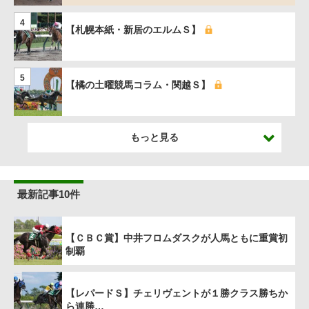
4
【札幌本紙・新居のエルムＳ】
5
【橘の土曜競馬コラム・関越Ｓ】
もっと見る
最新記事10件
【ＣＢＣ賞】中井フロムダスクが人馬ともに重賞初
制覇
【レパードＳ】チェリヴェントが１勝クラス勝ちか
ら連勝…