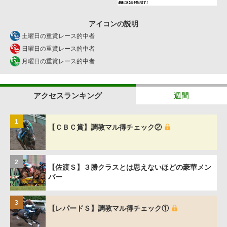
アイコンの説明
土曜日の重賞レース的中者
日曜日の重賞レース的中者
月曜日の重賞レース的中者
アクセスランキング
週間
1
【ＣＢＣ賞】調教マル得チェック②
2
【佐渡Ｓ】３勝クラスとは思えないほどの豪華メン
バー
3
【レパードＳ】調教マル得チェック①