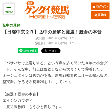
ログイン
MENU
会員登録
弘中の見解
【日曜中京２Ｒ】弘中の見解と厳選！厩舎の本音
公開日:2025年7月26日 17:00
更新日:2025年7月26日 17:00
「パサパサで上滑りする」という声を多く聞いた今年の小倉ダ
ート。そんな中、前走は落鉄しながら大まくりで④着したテー
オーシュタインは脚力がある。新馬戦⑥着後はオール掲示板の
堅実派。そろそろ初勝利を手にしていい。
【厳選！厩舎の本音】
エイシンガウディ
渡辺調教師 もうひと押しです…