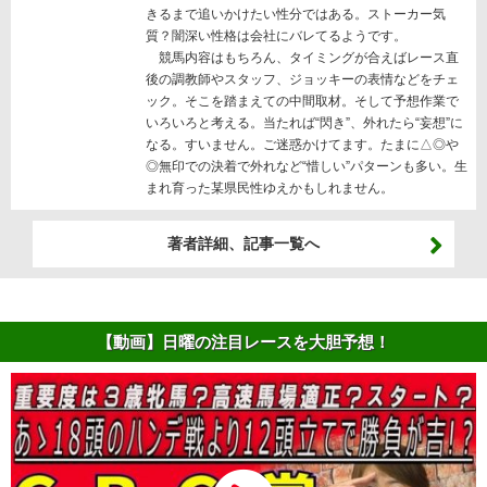
きるまで追いかけたい性分ではある。ストーカー気
質？闇深い性格は会社にバレてるようです。
競馬内容はもちろん、タイミングが合えばレース直
後の調教師やスタッフ、ジョッキーの表情などをチェ
ック。そこを踏まえての中間取材。そして予想作業で
いろいろと考える。当たれば“閃き”、外れたら“妄想”に
なる。すいません。ご迷惑かけてます。たまに△◎や
◎無印での決着で外れなど“惜しい”パターンも多い。生
まれ育った某県民性ゆえかもしれません。
著者詳細、記事一覧へ
【動画】日曜の注目レースを大胆予想！