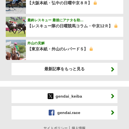
【大阪本紙・弘中の日曜中京８Ｒ】
最終レスキュー 最後にアナタを助…
【レスキュー隊の日曜競馬コラム・中京12Ｒ】
外山の見解
【東京本紙・外山のレパードＳ】
最新記事をもっと見る
gendai_keiba
gendai.race
サイトポリシー
個人情報