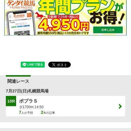
関連レース
7月27日(日)札幌競馬場
ポプラＳ
10R
ダ1700m 14:50
7
2
人が予想
本の記事