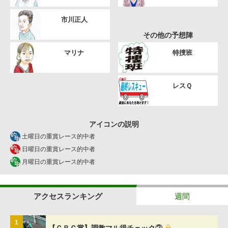
市川正人
その他の予想陣
マリナ
特捜班
レスＱ
アイコンの説明
土曜日の重賞レース的中者
日曜日の重賞レース的中者
月曜日の重賞レース的中者
アクセスランキング
週間
1
【ＣＢＣ賞】調教マル得チェック②