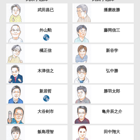
武田昌已
播磨政勝
外山勲
藤岡信三
橘正信
新谷学
木津信之
弘中勝
新居哲
勝羽太郎
大谷剣市
亀井辰之介
飯島理智
田中翔大