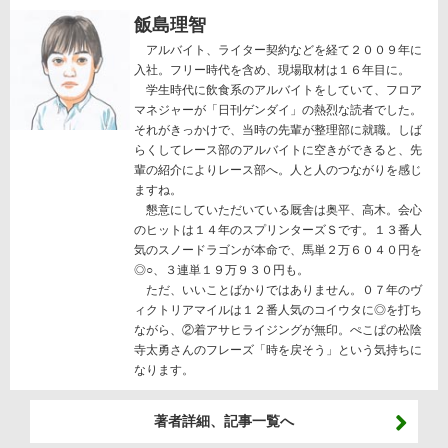
飯島理智
アルバイト、ライター契約などを経て２００９年に
入社。フリー時代を含め、現場取材は１６年目に。
学生時代に飲食系のアルバイトをしていて、フロア
マネジャーが「日刊ゲンダイ」の熱烈な読者でした。
それがきっかけで、当時の先輩が整理部に就職。しば
らくしてレース部のアルバイトに空きができると、先
輩の紹介によりレース部へ。人と人のつながりを感じ
ますね。
懇意にしていただいている厩舎は奥平、高木。会心
のヒットは１４年のスプリンターズＳです。１３番人
気のスノードラゴンが本命で、馬単２万６０４０円を
◎○、３連単１９万９３０円も。
ただ、いいことばかりではありません。０７年のヴ
ィクトリアマイルは１２番人気のコイウタに◎を打ち
ながら、②着アサヒライジングが無印。ぺこぱの松陰
寺太勇さんのフレーズ「時を戻そう」という気持ちに
なります。
著者詳細、記事一覧へ