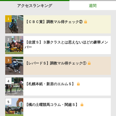
アクセスランキング
週間
1
【ＣＢＣ賞】調教マル得チェック②
2
【佐渡Ｓ】３勝クラスとは思えないほどの豪華メン
バー
3
【レパードＳ】調教マル得チェック①
4
【札幌本紙・新居のエルムＳ】
5
【橘の土曜競馬コラム・関越Ｓ】