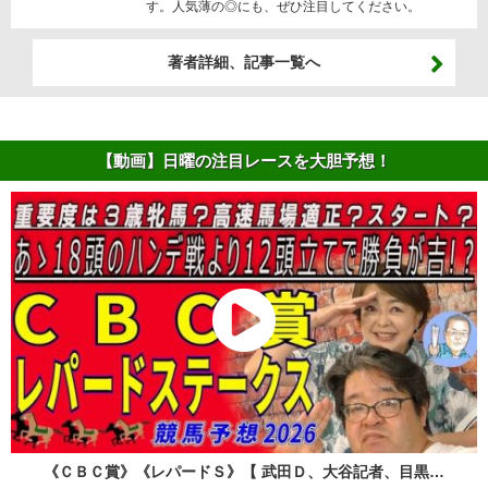
す。人気薄の◎にも、ぜひ注目してください。
著者詳細、記事一覧へ
【動画】日曜の注目レースを大胆予想！
《ＣＢＣ賞》《レパードＳ》【 武田Ｄ、大谷記者、目黒…