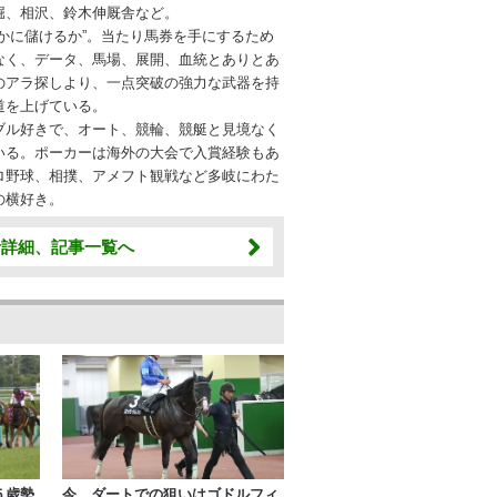
堀、相沢、鈴木伸厩舎など。
かに儲けるか”。当たり馬券を手にするため
なく、データ、馬場、展開、血統とありとあ
のアラ探しより、一点突破の強力な武器を持
道を上げている。
ル好きで、オート、競輪、競艇と見境なく
いる。ポーカーは海外の大会で入賞経験もあ
ロ野球、相撲、アメフト観戦など多岐にわた
の横好き。
者詳細、記事一覧へ
５歳勢
今、ダートでの狙いはゴドルフィ