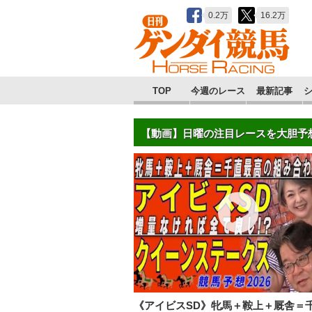
0.2万
16.2万
TOP
今週のレース
最新記事
【動画】日曜の注目レースを大胆予
《アイビスSD》牝馬＋鞍上＋厩舎＝