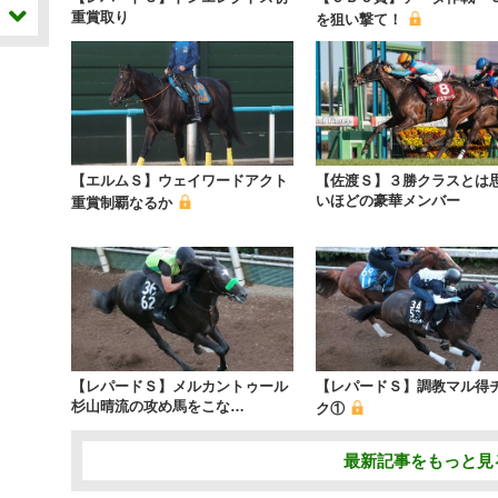
重賞取り
を狙い撃て！
【エルムＳ】ウェイワードアクト
【佐渡Ｓ】３勝クラスとは
いほどの豪華メンバー
重賞制覇なるか
【レパードＳ】メルカントゥール
【レパードＳ】調教マル得
杉山晴流の攻め馬をこな…
ク①
最新記事をもっと見