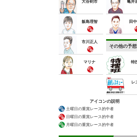
大谷剣市
亀井
飯島理智
田中
市川正人
その他の予想
マリナ
特
レ
アイコンの説明
土曜日の重賞レース的中者
日曜日の重賞レース的中者
月曜日の重賞レース的中者