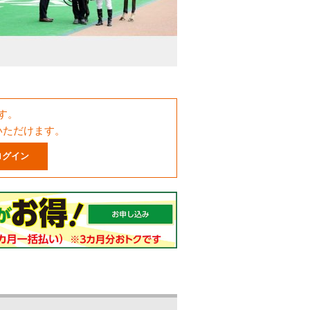
す。
いただけます。
ログイン