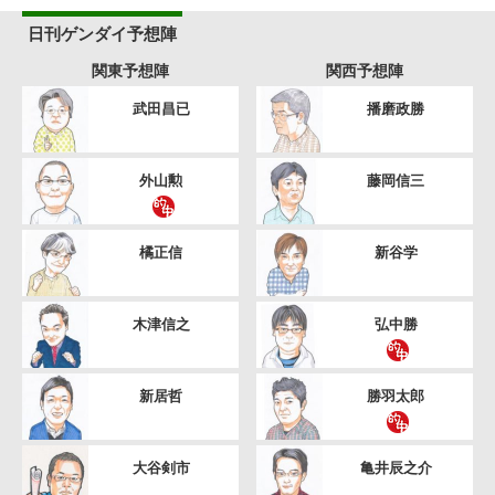
日刊ゲンダイ予想陣
関東予想陣
関西予想陣
武田昌已
播磨政勝
外山勲
藤岡信三
橘正信
新谷学
木津信之
弘中勝
新居哲
勝羽太郎
大谷剣市
亀井辰之介