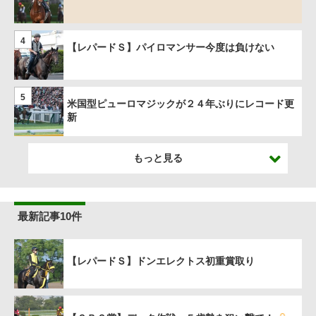
4
【レパードＳ】パイロマンサー今度は負けない
5
米国型ピューロマジックが２４年ぶりにレコード更
新
もっと見る
最新記事10件
【レパードＳ】ドンエレクトス初重賞取り