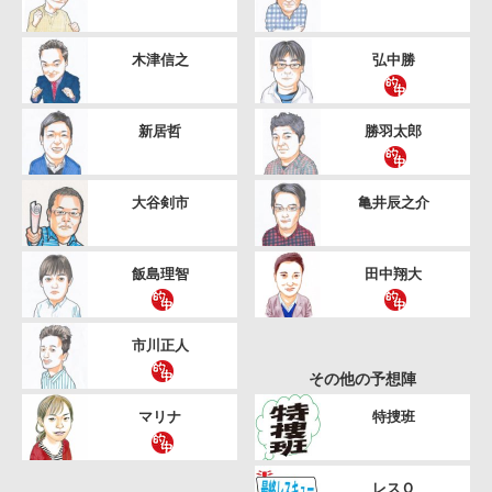
木津信之
弘中勝
新居哲
勝羽太郎
大谷剣市
亀井辰之介
飯島理智
田中翔大
市川正人
その他の予想陣
マリナ
特捜班
レスＱ