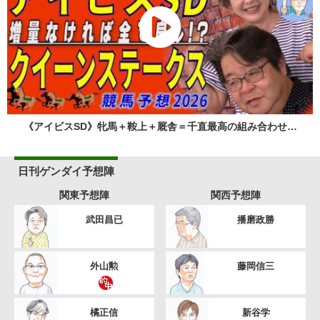
《アイビスSD》牝馬＋鞍上＋厩舎＝千直最高の組み合わせ…
日刊ゲンダイ予想陣
関東予想陣
関西予想陣
武田昌已
播磨政勝
外山勲
藤岡信三
橘正信
新谷学