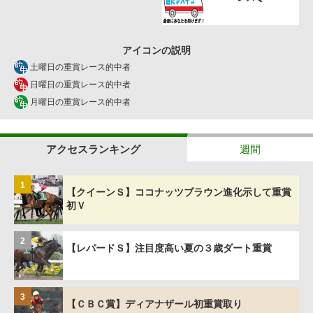
アイコンの説明
土曜日の重賞レース的中者
日曜日の重賞レース的中者
月曜日の重賞レース的中者
アクセスランキング
週間
1
【クイーンＳ】ココナッツブラウン進化示して重賞
初Ｖ
2
【レパードＳ】注目度高い夏の３歳ダート重賞
3
【ＣＢＣ賞】ディアナザール初重賞取り