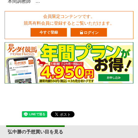
本間調教師 …
会員限定コンテンツです。
競馬有料会員に登録するとご覧いただけます。
今すぐ登録
ログイン
弘中勝の予想買い目を見る