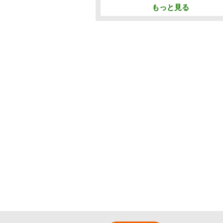
もっと見る