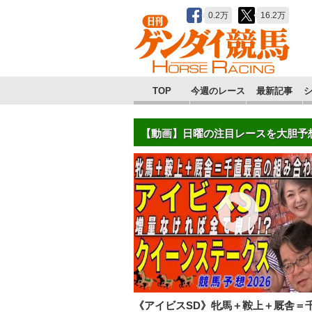
0.2万
16.2万
TOP
今週のレース
最新記事
【動画】日曜の注目レースを大胆予
《アイビスSD》牝馬＋鞍上＋厩舎＝