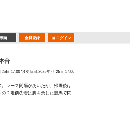
紙面
会員登録
ログイン
本音
25日 17:00
更新日:2025年7月25日 17:00
メ。レース間隔があいたが、帰厩後は
トの２走前⑦着は脚を余した競馬で問