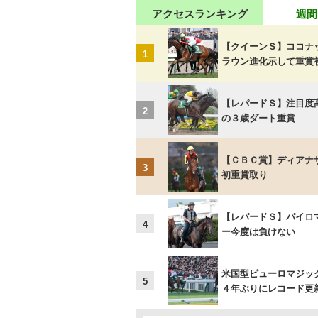
アクセスランキング
週間
【クイーンＳ】ココナ
1
ラウン進化示して重賞
【レパードＳ】注目度
2
の３歳ダート重賞
【ＣＢＣ賞】ディアナ
3
初重賞取り
【レパードＳ】パイロ
4
ー今度は負けない
米国型ピューロマジッ
5
４年ぶりにレコード更