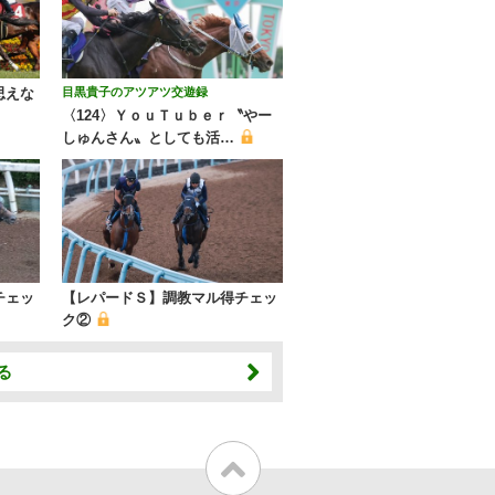
思えな
目黒貴子のアツアツ交遊録
〈124〉ＹｏｕＴｕｂｅｒ〝やー
しゅんさん〟としても活…
チェッ
【レパードＳ】調教マル得チェッ
ク②
る