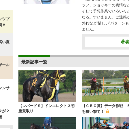
ッフ、ジョッキーの表情な
そして予想作業でいろいろと
なる。すいません。ご迷惑
ッツブ
外れなど“惜しい”パターン
初Ｖ
ません。
著
高い夏
最新記事一覧
ザール
マンサ
【レパードＳ】ドンエレクトス初
【ＣＢＣ賞】データ作戦 
クが２
重賞取り
を狙い撃て！
新