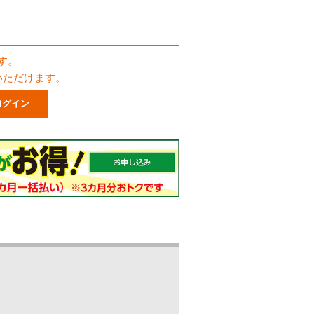
す。
いただけます。
ログイン