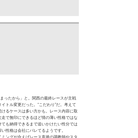
決まったから」と。関西の最終レースが主戦
イトル変更だった。“こだわり”だ。考えて
続けるケースは多い方かも。レース内容に取
次走で無印にできるほど情の薄い性格ではな
けても納得できるまで追いかけたい性分では
深い性格は会社にバレてるようです。
ミングが合えばレース直後の調教師やスタ