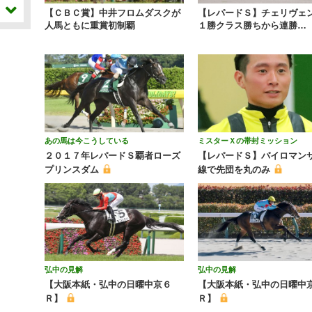
【ＣＢＣ賞】中井フロムダスクが
【レパードＳ】チェリヴェ
人馬ともに重賞初制覇
１勝クラス勝ちから連勝…
あの馬は今こうしている
ミスターＸの帯封ミッション
２０１７年レパードＳ覇者ローズ
【レパードＳ】パイロマン
プリンスダム
線で先団を丸のみ
弘中の見解
弘中の見解
【大阪本紙・弘中の日曜中京６
【大阪本紙・弘中の日曜中
Ｒ】
Ｒ】