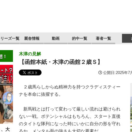
シリーズ一覧
厩舎情報
動画
的中一覧
著者一覧
木津の見解
想！
【函館本紙・木津の函館２歳Ｓ】
公開日:2025年7月
２歳馬らしからぬ精神力を持つクラディスティー
ナを本命に抜擢する。
新馬戦とは打って変わって厳しい流れは避けられ
ない一戦。ポテンシャルはもちろん、スタート直後
のタイトな隊列になった時にいかに自分の形を守れ
Ｄ、大
るか、メンタル面の強さも大切な要素だ。