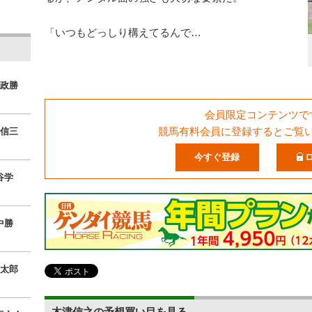
「いつもどっしり構えてるんで…
政勝
会員限定コンテンツで
競馬有料会員に登録するとご覧
信三
今すぐ登録
谷学
中勝
太郎
木津信之の予想買い目を見る