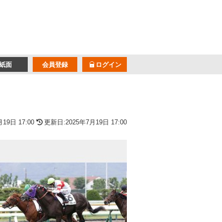
紙面
会員登録
ログイン
19日 17:00
更新日:2025年7月19日 17:00