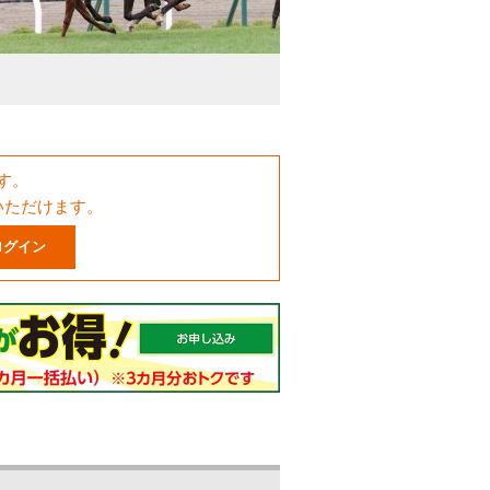
す。
いただけます。
ログイン