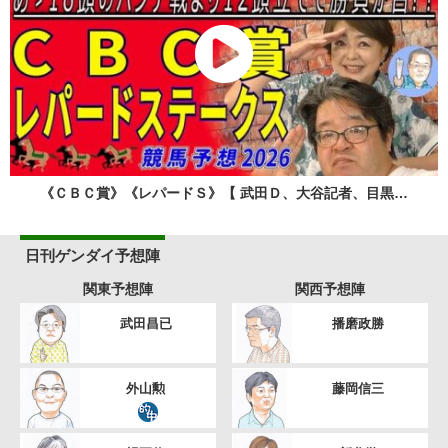
《ＣＢＣ賞》《レパードＳ》【 武田Ｄ、大谷記者、目黒…
日刊ゲンダイ予想陣
関東予想陣
関西予想陣
武田昌已
播磨政勝
外山勲
藤岡信三