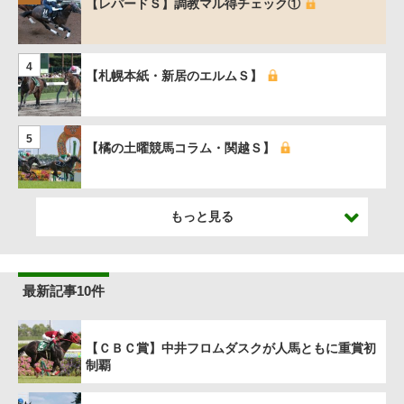
【レパードＳ】調教マル得チェック①
4
【札幌本紙・新居のエルムＳ】
5
【橘の土曜競馬コラム・関越Ｓ】
もっと見る
最新記事10件
【ＣＢＣ賞】中井フロムダスクが人馬ともに重賞初
制覇