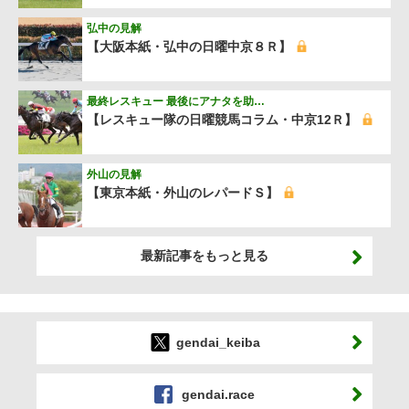
弘中の見解
【大阪本紙・弘中の日曜中京８Ｒ】
最終レスキュー 最後にアナタを助…
【レスキュー隊の日曜競馬コラム・中京12Ｒ】
外山の見解
【東京本紙・外山のレパードＳ】
最新記事をもっと見る
gendai_keiba
gendai.race