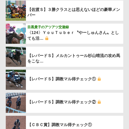
【佐渡Ｓ】３勝クラスとは思えないほどの豪華メン
バー
目黒貴子のアツアツ交遊録
〈124〉ＹｏｕＴｕｂｅｒ〝やーしゅんさん〟とし
ても活…
【レパードＳ】メルカントゥール杉山晴流の攻め馬
をこな…
【レパードＳ】調教マル得チェック①
【レパードＳ】調教マル得チェック②
【ＣＢＣ賞】調教マル得チェック①