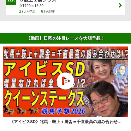
ダ1700m 16:30
17
6
人が予想
本の記事
【動画】日曜の注目レースを大胆予想！
《アイビスSD》牝馬＋鞍上＋厩舎＝千直最高の組み合わせ…