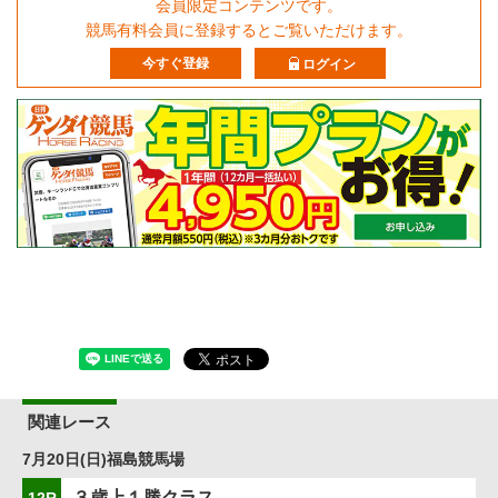
会員限定コンテンツです。
競馬有料会員に登録するとご覧いただけます。
今すぐ登録
ログイン
関連レース
7月20日(日)福島競馬場
３歳上１勝クラス
12R