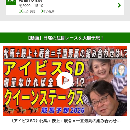
芝2000m 15:10
16
3
人が予想
本の記事
【動画】日曜の注目レースを大胆予想！
《アイビスSD》牝馬＋鞍上＋厩舎＝千直最高の組み合わせ…