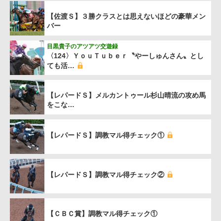
【佐渡Ｓ】３勝クラスとは思えないほどの豪華メン
バー
目黒貴子のアツアツ交遊録
〈124〉ＹｏｕＴｕｂｅｒ〝やーしゅんさん〟とし
ても活…
【レパードＳ】メルカントゥール杉山晴流の攻め馬
をこな…
【レパードＳ】調教マル得チェック①
【レパードＳ】調教マル得チェック②
【ＣＢＣ賞】調教マル得チェック①