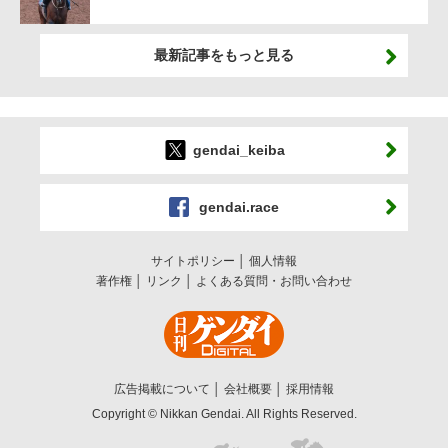
最新記事をもっと見る
gendai_keiba
gendai.race
サイトポリシー
個人情報
著作権
リンク
よくある質問・お問い合わせ
広告掲載について
会社概要
採用情報
Copyright © Nikkan Gendai. All Rights Reserved.