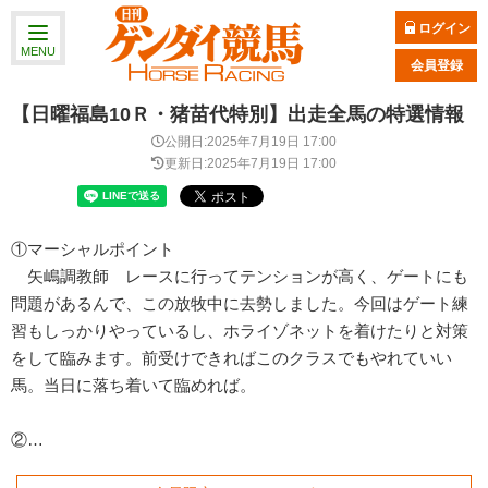
ログイン
MENU
会員登録
【日曜福島10Ｒ・猪苗代特別】出走全馬の特選情報
公開日:2025年7月19日 17:00
更新日:2025年7月19日 17:00
①マーシャルポイント
矢嶋調教師 レースに行ってテンションが高く、ゲートにも
問題があるんで、この放牧中に去勢しました。今回はゲート練
習もしっかりやっているし、ホライゾネットを着けたりと対策
をして臨みます。前受けできればこのクラスでもやれていい
馬。当日に落ち着いて臨めれば。
②…