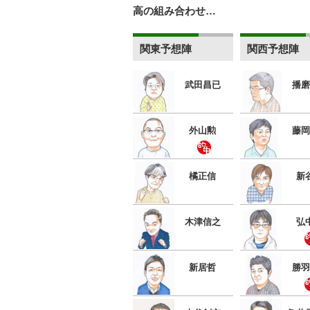
高の組み合わせ…
関東予想陣
関西予想陣
武田昌已
播磨
外山勲
藤岡
橘正信
新
木津信之
弘
新居哲
勝羽