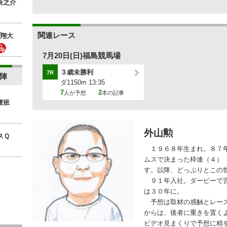
辰之介
関連レース
翔大
7月20日(日)福島競馬場
３歳未勝利
7R
陣
ダ1150m 13:35
7
2
人が予想
本の記事
捜班
外山勲
スＱ
１９６８年生まれ。８７年
ムスで決まった枠連（４）
す。以降、どっぷりとこの
９１年入社。ダービーで言
は３０年に。
予想は取材の感触とレース
からは、後者に重きを置く
ビデオ見まくりで予想に精