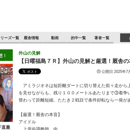
シリーズ一覧
厩舎情報
動画
的中一覧
著者一覧
外山の見解
想！
【日曜福島７Ｒ】外山の見解と厳選！厩舎の
公開日:2025年7月
アミラジオネは短距離ダートに切り替えた前々走から
を見せながらも、残り１００メートルあたりまで③着争
替わって距離短縮。たたき２戦目で条件好転なら一発が
【厳選！厩舎の本音】
アイドル
千直最
上原佑調教師 中…