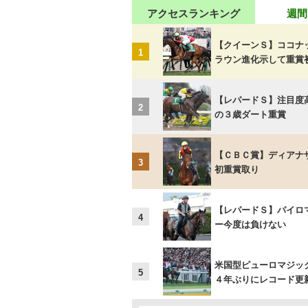
アクセスランキング
週間
【クイーンＳ】ココナ
1
ラウン進化示して重賞
【レパードＳ】注目度
2
の３歳ダート重賞
【ＣＢＣ賞】ディアナ
3
初重賞取り
【レパードＳ】パイロ
4
ー今度は負けない
米国型ピューロマジッ
5
４年ぶりにレコード更