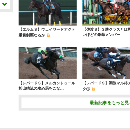
【エルムＳ】ウェイワードアクト
【佐渡Ｓ】３勝クラスとは
いほどの豪華メンバー
重賞制覇なるか
【レパードＳ】メルカントゥール
【レパードＳ】調教マル得
杉山晴流の攻め馬をこな…
ク①
最新記事をもっと見