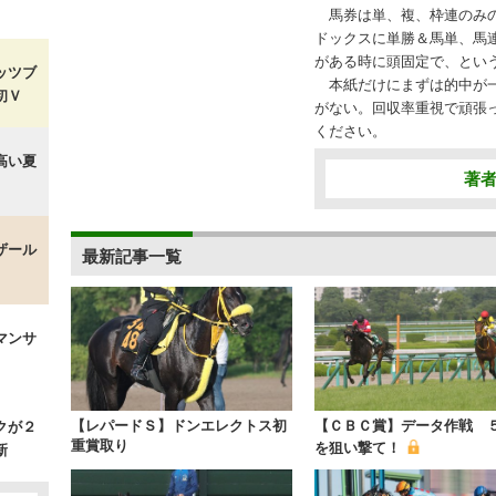
馬券は単、複、枠連のみの
ドックスに単勝＆馬単、馬
がある時に頭固定で、とい
ッツブ
本紙だけにまずは的中が一
初Ｖ
がない。回収率重視で頑張
ください。
高い夏
著
ザール
最新記事一覧
マンサ
【レパードＳ】ドンエレクトス初
【ＣＢＣ賞】データ作戦 
クが２
重賞取り
を狙い撃て！
新