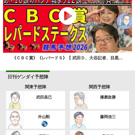
《ＣＢＣ賞》《レパードＳ》【 武田Ｄ、大谷記者、目黒…
日刊ゲンダイ予想陣
関東予想陣
関西予想陣
武田昌已
播磨政勝
外山勲
藤岡信三