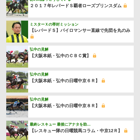
２０１７年レパードＳ覇者ローズプリンスダム
ミスターＸの帯封ミッション
【レパードＳ】パイロマンサー直線で先団を丸のみ
弘中の見解
【大阪本紙・弘中のＣＢＣ賞】
弘中の見解
【大阪本紙・弘中の日曜中京６Ｒ】
弘中の見解
【大阪本紙・弘中の日曜中京８Ｒ】
最終レスキュー 最後にアナタを助…
【レスキュー隊の日曜競馬コラム・中京12Ｒ】