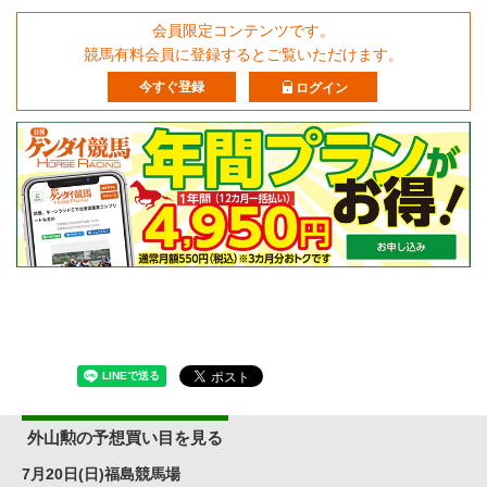
会員限定コンテンツです。
競馬有料会員に登録するとご覧いただけます。
今すぐ登録
ログイン
外山勲の予想買い目を見る
7月20日(日)福島競馬場