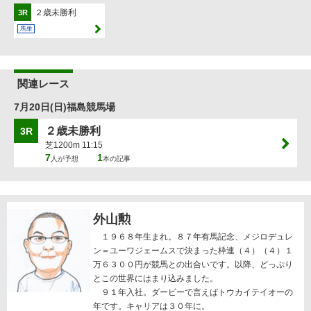
２歳未勝利
3R
馬単
関連レース
7月20日(日)福島競馬場
２歳未勝利
3R
芝1200m 11:15
7
1
人が予想
本の記事
外山勲
１９６８年生まれ。８７年有馬記念、メジロデュレ
ン＝ユーワジェームスで決まった枠連（４）（４）１
万６３００円が競馬との出合いです。以降、どっぷり
とこの世界にはまり込みました。
９１年入社。ダービーで言えばトウカイテイオーの
年です。キャリアは３０年に。