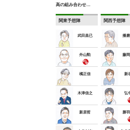
高の組み合わせ…
関東予想陣
関西予想陣
武田昌已
播磨
外山勲
藤岡
橘正信
新
木津信之
弘
新居哲
勝羽