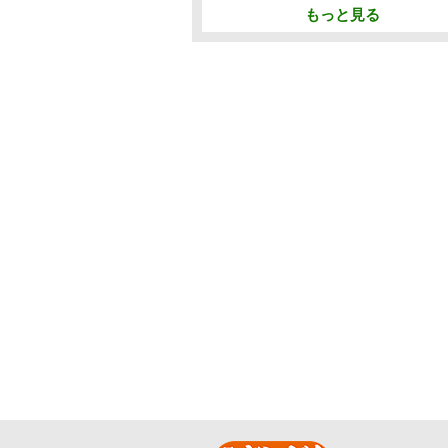
もっと見る