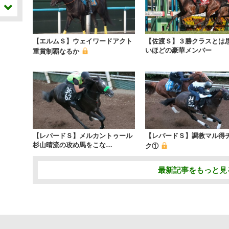
【エルムＳ】ウェイワードアクト
【佐渡Ｓ】３勝クラスとは
いほどの豪華メンバー
重賞制覇なるか
【レパードＳ】メルカントゥール
【レパードＳ】調教マル得
杉山晴流の攻め馬をこな…
ク①
最新記事をもっと見