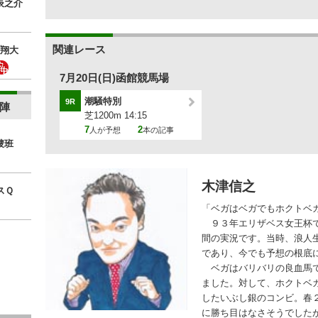
辰之介
関連レース
翔大
7月20日(日)函館競馬場
潮騒特別
9R
陣
芝1200m 14:15
7
2
人が予想
本の記事
捜班
木津信之
スＱ
「ベガはベガでもホクトベ
９３年エリザベス女王杯で
間の実況です。当時、浪人
であり、今でも予想の根底
ベガはバリバリの良血馬で
ました。対して、ホクトベ
したいぶし銀のコンビ。春
に勝ち目はなさそうでしたが