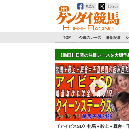
0.2万
16.2万
TOP
今週のレース
最新記事
【動画】日曜の注目レースを大胆予
《アイビスSD》牝馬＋鞍上＋厩舎＝