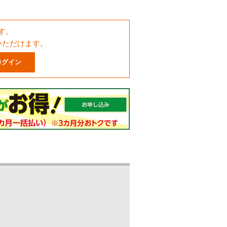
す。
いただけます。
ログイン