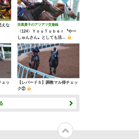
思えな
目黒貴子のアツアツ交遊録
〈124〉ＹｏｕＴｕｂｅｒ〝やー
しゅんさん〟としても活…
チェッ
【レパードＳ】調教マル得チェッ
ク②
る