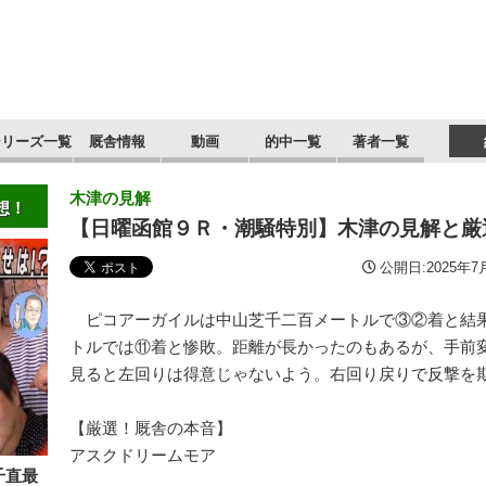
シリーズ一覧
厩舎情報
動画
的中一覧
著者一覧
木津の見解
想！
【日曜函館９Ｒ・潮騒特別】木津の見解と厳
公開日:2025年7月
ピコアーガイルは中山芝千二百メートルで③②着と結
トルでは⑪着と惨敗。距離が長かったのもあるが、手前
見ると左回りは得意じゃないよう。右回り戻りで反撃を
【厳選！厩舎の本音】
アスクドリームモア
千直最
…