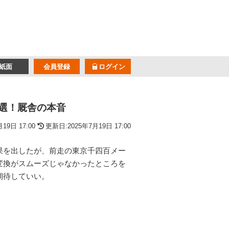
紙面
会員登録
ログイン
選！厩舎の本音
19日 17:00
更新日:2025年7月19日 17:00
果を出したが、前走の東京千四百メー
変換がスムーズじゃなかったところを
期待していい。