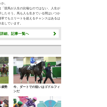
うか。
「競馬が人生の比喩なのではない、人生が
評したそう。馬も人も生きている間はいつか
雑草でもエリートを超えるチャンスはあるは
奔走しています。
者詳細、記事一覧へ
５歳勢
今、ダートでの狙いはゴドルフィ
ンだ