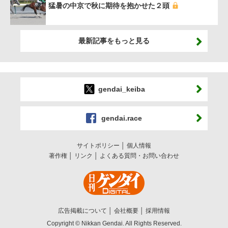
猛暑の中京で秋に期待を抱かせた２頭
最新記事をもっと見る
gendai_keiba
gendai.race
サイトポリシー
個人情報
著作権
リンク
よくある質問・お問い合わせ
広告掲載について
会社概要
採用情報
Copyright © Nikkan Gendai. All Rights Reserved.