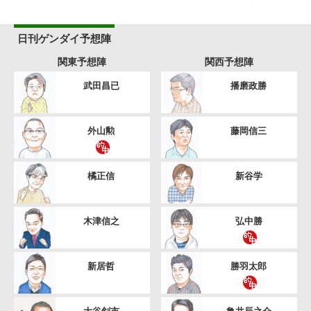
日刊ゲンダイ予想陣
関東予想陣
関西予想陣
武田昌已
播磨政勝
外山勲
藤岡信三
橘正信
新谷学
木津信之
弘中勝
新居哲
勝羽太郎