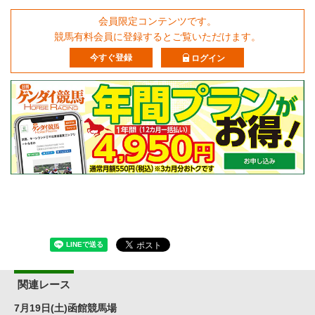
会員限定コンテンツです。
競馬有料会員に登録するとご覧いただけます。
今すぐ登録
ログイン
関連レース
7月19日(土)函館競馬場