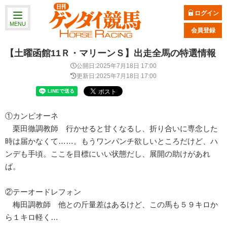
ログイン
MENU
会員登録
【土曜函館11Ｒ・マリーンＳ】出走全馬の特選情報
公開日:2025年7月18日 17:00
更新日:2025年7月18日 17:00
①カンピオーネ
栗田徹調教師 行かせると甘くなるし、折り合いに専念した
時は届かなくて……。もうワンパンチ欲しいところだけど、ハ
ンデも手頃。ここを目標にいい状態だし、展開の助けがあれ
ば。
②テーオードレフォン
梅田調教師 他との斤量差はあるけど、この馬も５９キロか
ら１キロ軽く…