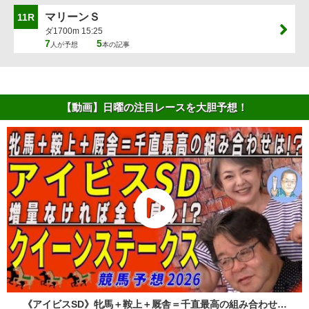
マリーンＳ
11R
ダ1700m 15:25
7
5
人が予想
本の記事
【動画】日曜の注目レースを大胆予想！
《アイビスSD》牝馬＋鞍上＋厩舎＝千直最高の組み合わせ…