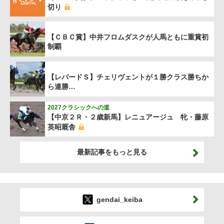
切り
【ＣＢＣ賞】中井フロムダスクが人馬ともに重賞初
制覇
【レパードＳ】チェリヴェントが１勝クラス勝ちか
ら連勝…
2027クラシックへの道
【中京２Ｒ・２歳新馬】レニュアージュ 牝・藤原
英昭厩舎
最新記事をもっと見る
gendai_keiba