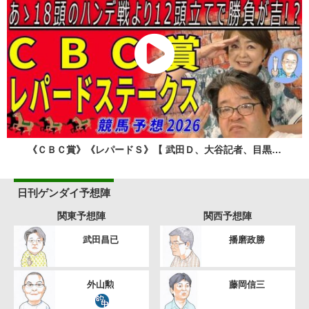
《ＣＢＣ賞》《レパードＳ》【 武田Ｄ、大谷記者、目黒…
日刊ゲンダイ予想陣
関東予想陣
関西予想陣
武田昌已
播磨政勝
外山勲
藤岡信三