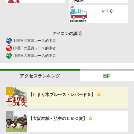
レスＱ
アイコンの説明
土曜日の重賞レース的中者
日曜日の重賞レース的中者
月曜日の重賞レース的中者
アクセスランキング
週間
1
【止まり木ブルース・レパードＳ】
2
【大阪本紙・弘中のＣＢＣ賞】