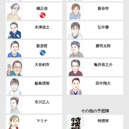
橘正信
新谷学
木津信之
弘中勝
新居哲
勝羽太郎
大谷剣市
亀井辰之介
飯島理智
田中翔大
市川正人
その他の予想陣
マリナ
特捜班