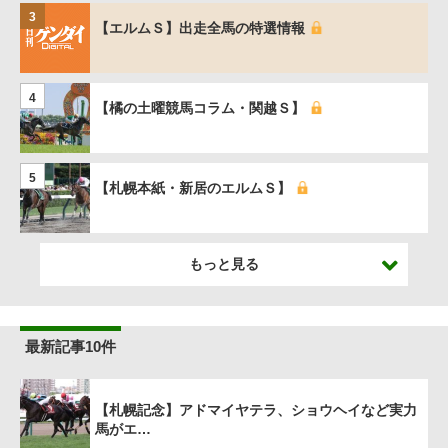
3
【エルムＳ】出走全馬の特選情報
4
【橘の土曜競馬コラム・関越Ｓ】
5
【札幌本紙・新居のエルムＳ】
もっと見る
最新記事10件
【札幌記念】アドマイヤテラ、ショウヘイなど実力
馬がエ…