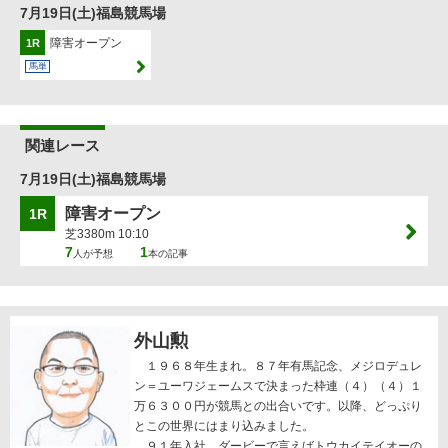
7月19日(土)福島競馬場
障害オープン
1R
馬単
関連レース
7月19日(土)福島競馬場
障害オープン
1R
芝3380m 10:10
7
1
人が予想
本の記事
外山勲
１９６８年生まれ。８７年有馬記念、メジロデュレ
ン＝ユーワジェームスで決まった枠連（４）（４）１
万６３００円が競馬との出合いです。以降、どっぷり
とこの世界にはまり込みました。
９１年入社。ダービーで言えばトウカイテイオーの